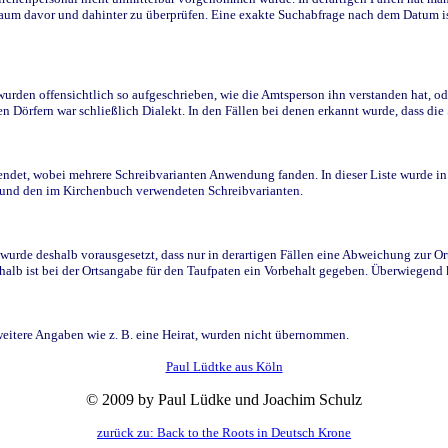
raum davor und dahinter zu überprüfen. Eine exakte Suchabfrage nach dem Datum i
den offensichtlich so aufgeschrieben, wie die Amtsperson ihn verstanden hat, ode
n Dörfern war schließlich Dialekt. In den Fällen bei denen erkannt wurde, dass di
t, wobei mehrere Schreibvarianten Anwendung fanden. In dieser Liste wurde in de
n und den im Kirchenbuch verwendeten Schreibvarianten.
wurde deshalb vorausgesetzt, dass nur in derartigen Fällen eine Abweichung zur O
eshalb ist bei der Ortsangabe für den Taufpaten ein Vorbehalt gegeben. Überwiegen
weitere Angaben wie z. B. eine Heirat, wurden nicht übernommen.
Paul Lüdtke aus Köln
© 2009 by Paul Lüdke und Joachim Schulz
zurück zu: Back to the Roots in Deutsch Krone