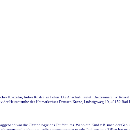
iv Koszalin, früher Köslin, in Polen. Die Anschrift lautet: Diözesanarchiv Koszal
v der Heimatstube des Heimatkreises Deutsch Krone, Ludwigsweg 10, 49152 Bad Ess
ggebend war die Chronologie des Taufdatums. Wenn ein Kind z.B. nach der Geburt 
rchenpersonal nicht unmittelbar vorgenommen wurde. In derartigen Fällen hat man d