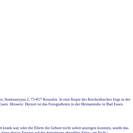
in, Seminarryjna 2, 75-817 Koszalin. Je eine Kopie des Kirchenbuches liegt in der
en. Hinweis: Derzeit ist das Fotografieren in der Heimatstube in Bad Essen
krank war, oder die Eltern die Geburt nicht sofort anzeigen konnten, wurde das
ann diesen Eintrag auf der derzeitigen aktuellen Seite - am Ende -