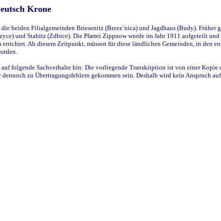
Deutsch Krone
ie beiden Filialgemeinden Briesenitz (Brzez`nica) und Jagdhaus (Budy). Früher g
yce) und Stabitz (Zdbice). Die Pfarrei Zippnow wurde im Jahr 1911 aufgeteilt und e
en errichtet. Ab diesem Zeitpunkt, müssen für diese ländlichen Gemeinden, in den
worden.
 auf folgende Sachverhalte hin: Die vorliegende Transkription ist von einer Kopie 
aber dennoch zu Übertragungsfehlern gekommen sein. Deshalb wird kein Anspruch auf 