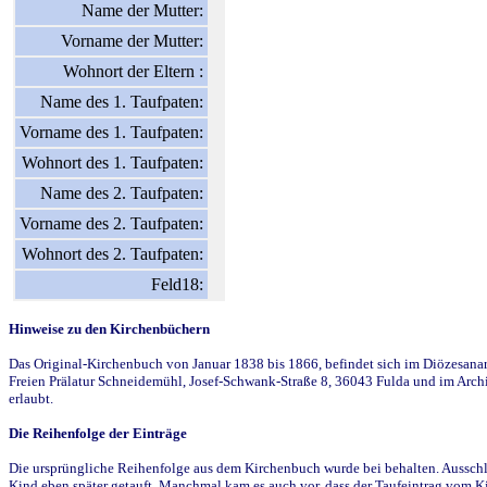
Name der Mutter:
Vorname der Mutter:
Wohnort der Eltern :
Name des 1. Taufpaten:
Vorname des 1. Taufpaten:
Wohnort des 1. Taufpaten:
Name des 2. Taufpaten:
Vorname des 2. Taufpaten:
Wohnort des 2. Taufpaten:
Feld18:
Hinweise zu den Kirchenbüchern
Das Original-Kirchenbuch von Januar 1838 bis 1866, befindet sich im Diözesanarch
Freien Prälatur Schneidemühl, Josef-Schwank-Straße 8, 36043 Fulda und im Archi
erlaubt.
Die Reihenfolge der Einträge
Die ursprüngliche Reihenfolge aus dem Kirchenbuch wurde bei behalten. Ausschla
Kind eben später getauft. Manchmal kam es auch vor, dass der Taufeintrag vom Ki