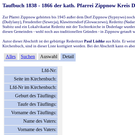
Taufbuch 1838 - 1866 der kath. Pfarrei Zippnow Kreis 
Zur Pfarrei Zippnow gehörten bis 1945 außer dem Dorf Zippnow (Sypnywo) noch d
(Dudylany), Freudenfier (Szwecja), Klawittersdorf (Glowaczewo), Rederitz (Nadarz
Stabitz und ein Lokalvikariat Rederitz mit der Tochterkirche in Doderlage wurd
diesen Gemeinden - wohl noch aus traditionellen Gründen - in Zippnow getauft 
Autor dieser Abschrift ist der gebürtige Rederitzer
Paul Lüdtke
aus Köln. Er weist
Kirchenbuch, sind in dieser Liste korrigiert worden. Bei der Abschrift kann es 
Alles
Suchen
Auswahl
Detail
Lfd-Nr:
Seite im Kirchenbuch:
Lfd-Nr im Kirchenbuch:
Geburt des Täuflings:
Taufe des Täuflings:
Vorname des Täuflings:
Name des Vaters:
Vorname des Vaters: