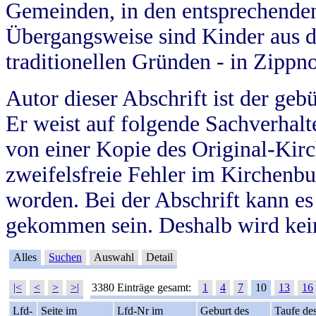
Gemeinden, in den entsprechende
Übergangsweise sind Kinder aus 
traditionellen Gründen - in Zippn
Autor dieser Abschrift ist der geb
Er weist auf folgende Sachverhalte
von einer Kopie des Original-Kirc
zweifelsfreie Fehler im Kirchenbuc
worden. Bei der Abschrift kann e
gekommen sein. Deshalb wird kein
Alles
Suchen
Auswahl
Detail
|<
<
>
>|
3380 Einträge gesamt:
1
4
7
10
13
16
Lfd-
Seite im
Lfd-Nr im
Geburt des
Taufe de