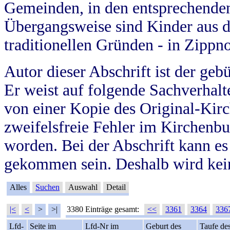
Gemeinden, in den entsprechende
Übergangsweise sind Kinder aus 
traditionellen Gründen - in Zippn
Autor dieser Abschrift ist der geb
Er weist auf folgende Sachverhalte
von einer Kopie des Original-Kirc
zweifelsfreie Fehler im Kirchenbuc
worden. Bei der Abschrift kann e
gekommen sein. Deshalb wird kein
Alles
Suchen
Auswahl
Detail
|<
<
>
>|
3380 Einträge gesamt:
<<
3361
3364
336
Lfd-
Seite im
Lfd-Nr im
Geburt des
Taufe de