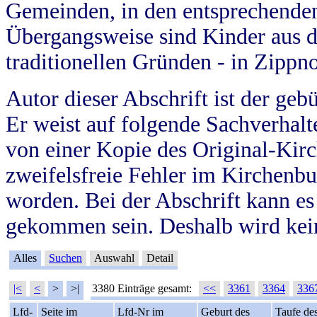
Gemeinden, in den entsprechende
Übergangsweise sind Kinder aus 
traditionellen Gründen - in Zippn
Autor dieser Abschrift ist der geb
Er weist auf folgende Sachverhalte
von einer Kopie des Original-Kirc
zweifelsfreie Fehler im Kirchenbuc
worden. Bei der Abschrift kann e
gekommen sein. Deshalb wird kein
Alles
Suchen
Auswahl
Detail
|<
<
>
>|
3380 Einträge gesamt:
<<
3361
3364
336
Lfd-
Seite im
Lfd-Nr im
Geburt des
Taufe de