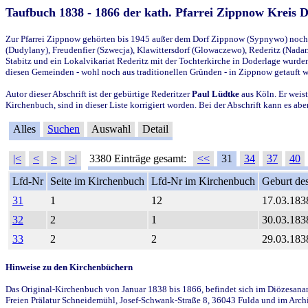
Taufbuch 1838 - 1866 der kath. Pfarrei Zippnow Kreis 
Zur Pfarrei Zippnow gehörten bis 1945 außer dem Dorf Zippnow (Sypnywo) noch d
(Dudylany), Freudenfier (Szwecja), Klawittersdorf (Glowaczewo), Rederitz (Nadarz
Stabitz und ein Lokalvikariat Rederitz mit der Tochterkirche in Doderlage wurd
diesen Gemeinden - wohl noch aus traditionellen Gründen - in Zippnow getauft 
Autor dieser Abschrift ist der gebürtige Rederitzer
Paul Lüdtke
aus Köln. Er weist
Kirchenbuch, sind in dieser Liste korrigiert worden. Bei der Abschrift kann es 
Alles
Suchen
Auswahl
Detail
|<
<
>
>|
3380 Einträge gesamt:
<<
31
34
37
40
Lfd-Nr
Seite im Kirchenbuch
Lfd-Nr im Kirchenbuch
Geburt des
31
1
12
17.03.183
32
2
1
30.03.183
33
2
2
29.03.183
Hinweise zu den Kirchenbüchern
Das Original-Kirchenbuch von Januar 1838 bis 1866, befindet sich im Diözesanarch
Freien Prälatur Schneidemühl, Josef-Schwank-Straße 8, 36043 Fulda und im Archi