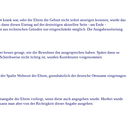
krank war, oder die Eltern die Geburt nicht sofort anzeigen konnten, wurde das
ann diesen Eintrag auf der derzeitigen aktuellen Seite - am Ende -
st aus technischen Gründen nur eingeschränkt möglich. Die Ausgabesortierung
r besser gesagt, wie die Bewohner ihn ausgesprochen haben. Später dann so
e Schreibweise nicht richtig ist, wurden Korrekturen vorgenommen.
r Spalte Wohnort der Eltern, grundsätzlich der deutsche Ortsname eingetragen.
rtsangabe der Eltern vorliegt, wenn diese auch angegeben wurde. Hierbei wurde
d kann man aber von der Richtigkeit dieser Angabe ausgehen.