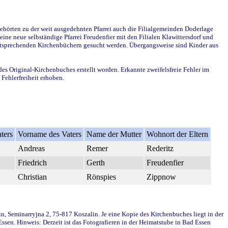
ehörten zu der weit ausgedehnten Pfarrei auch die Filialgemeinden Doderlage
ine neue selbständige Pfarrei Freudenfier mit den Filialen Klawittersdorf und
 entsprechenden Kirchenbüchern gesucht werden. Übergangsweise sind Kinder aus
des Original-Kirchenbuches erstellt worden. Erkannte zweifelsfreie Fehler im
Fehlerfreiheit erhoben.
ters
Vorname des Vaters
Name der Mutter
Wohnort der Eltern
Andreas
Remer
Rederitz
Friedrich
Gerth
Freudenfier
Christian
Rönspies
Zippnow
in, Seminarryjna 2, 75-817 Koszalin. Je eine Kopie des Kirchenbuches liegt in der
en. Hinweis: Derzeit ist das Fotografieren in der Heimatstube in Bad Essen