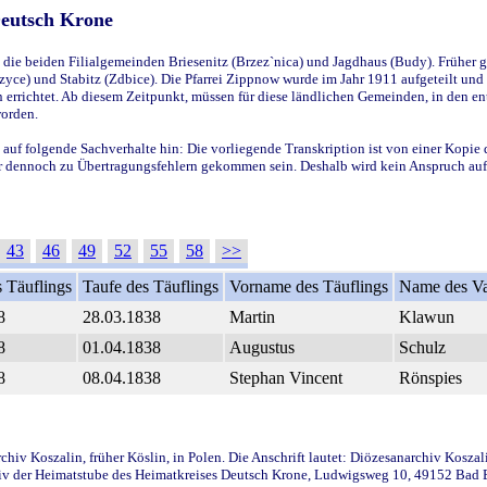
Deutsch Krone
ie beiden Filialgemeinden Briesenitz (Brzez`nica) und Jagdhaus (Budy). Früher g
yce) und Stabitz (Zdbice). Die Pfarrei Zippnow wurde im Jahr 1911 aufgeteilt und e
en errichtet. Ab diesem Zeitpunkt, müssen für diese ländlichen Gemeinden, in den
worden.
 auf folgende Sachverhalte hin: Die vorliegende Transkription ist von einer Kopie 
aber dennoch zu Übertragungsfehlern gekommen sein. Deshalb wird kein Anspruch auf 
43
46
49
52
55
58
>>
 Täuflings
Taufe des Täuflings
Vorname des Täuflings
Name des Va
8
28.03.1838
Martin
Klawun
8
01.04.1838
Augustus
Schulz
8
08.04.1838
Stephan Vincent
Rönspies
iv Koszalin, früher Köslin, in Polen. Die Anschrift lautet: Diözesanarchiv Koszal
v der Heimatstube des Heimatkreises Deutsch Krone, Ludwigsweg 10, 49152 Bad Ess