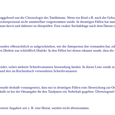
ggebend war die Chronologie des Taufdatums. Wenn ein Kind z.B. nach der Geburt 
rchenpersonal nicht unmittelbar vorgenommen wurde. In derartigen Fällen hat man d
raum davor und dahinter zu überprüfen. Eine exakte Suchabfrage nach dem Datum i
den offensichtlich so aufgeschrieben, wie die Amtsperson ihn verstanden hat, ode
n Dörfern war schließlich Dialekt. In den Fällen bei denen erkannt wurde, dass di
t, wobei mehrere Schreibvarianten Anwendung fanden. In dieser Liste wurde in de
n und den im Kirchenbuch verwendeten Schreibvarianten.
wurde deshalb vorausgesetzt, dass nur in derartigen Fällen eine Abweichung zur O
eshalb ist bei der Ortsangabe für den Taufpaten ein Vorbehalt gegeben. Überwiegen
weitere Angaben wie z. B. eine Heirat, wurden nicht übernommen.