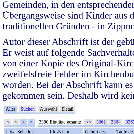
Gemeinden, in den entsprechende
Übergangsweise sind Kinder aus 
traditionellen Gründen - in Zippn
Autor dieser Abschrift ist der geb
Er weist auf folgende Sachverhalte
von einer Kopie des Original-Kirc
zweifelsfreie Fehler im Kirchenbuc
worden. Bei der Abschrift kann e
gekommen sein. Deshalb wird kein
Alles
Suchen
Auswahl
Detail
|<
<
>
>|
3380 Einträge gesamt:
<<
3361
3364
336
Lfd-
Seite im
Lfd-Nr im
Geburt des
Taufe de