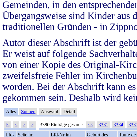
Gemeinden, in den entsprechende
Übergangsweise sind Kinder aus 
traditionellen Gründen - in Zippn
Autor dieser Abschrift ist der geb
Er weist auf folgende Sachverhalte
von einer Kopie des Original-Kirc
zweifelsfreie Fehler im Kirchenbuc
worden. Bei der Abschrift kann e
gekommen sein. Deshalb wird kein
Alles
Suchen
Auswahl
Detail
|<
<
>
>|
3380 Einträge gesamt:
<<
3331
3334
333
Lfd-
Seite im
Lfd-Nr im
Geburt des
Taufe de