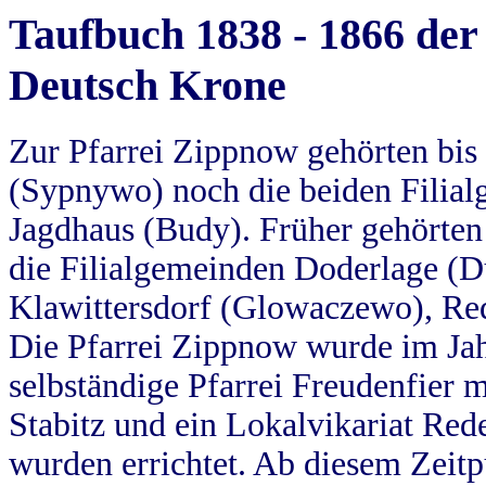
Taufbuch 1838 - 1866 der
Deutsch Krone
Zur Pfarrei Zippnow gehörten bi
(Sypnywo) noch die beiden Filial
Jagdhaus (Budy). Früher gehörten 
die Filialgemeinden Doderlage (D
Klawittersdorf (Glowaczewo), Red
Die Pfarrei Zippnow wurde im Jah
selbständige Pfarrei Freudenfier m
Stabitz und ein Lokalvikariat Red
wurden errichtet. Ab diesem Zeitp