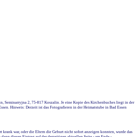
in, Seminarryjna 2, 75-817 Koszalin. Je eine Kopie des Kirchenbuches liegt in der
en. Hinweis: Derzeit ist das Fotografieren in der Heimatstube in Bad Essen
krank war, oder die Eltern die Geburt nicht sofort anzeigen konnten, wurde das
ann diesen Eintrag auf der derzeitigen aktuellen Seite - am Ende -