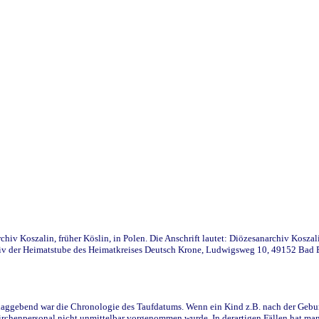
iv Koszalin, früher Köslin, in Polen. Die Anschrift lautet: Diözesanarchiv Koszal
v der Heimatstube des Heimatkreises Deutsch Krone, Ludwigsweg 10, 49152 Bad Ess
ggebend war die Chronologie des Taufdatums. Wenn ein Kind z.B. nach der Geburt 
rchenpersonal nicht unmittelbar vorgenommen wurde. In derartigen Fällen hat man d