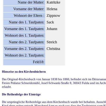
Name der Mutter:
Katritzke
Vorname der Mutter:
Helena
Wohnort der Eltern :
Zippnow
Name des 1. Taufpaten:
Sack
Vorname des 1. Taufpaten:
Johann
Wohnort des 1. Taufpaten:
Name des 2. Taufpaten:
Streich
Vorname des 2. Taufpaten:
Christina
Wohnort des 2. Taufpaten:
Feld18:
Hinweise zu den Kirchenbüchern
Das Original-Kirchenbuch von Januar 1838 bis 1866, befindet sich im Diözesanarch
Freien Prälatur Schneidemühl, Josef-Schwank-Straße 8, 36043 Fulda und im Archi
erlaubt.
Die Reihenfolge der Einträge
Die ursprüngliche Reihenfolge aus dem Kirchenbuch wurde bei behalten. Ausschla
Kind eben später getauft. Manchmal kam es auch vor, dass der Taufeintrag vom Ki