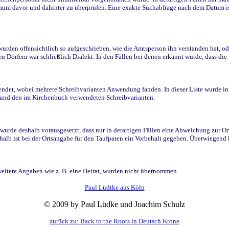
raum davor und dahinter zu überprüfen. Eine exakte Suchabfrage nach dem Datum i
den offensichtlich so aufgeschrieben, wie die Amtsperson ihn verstanden hat, ode
n Dörfern war schließlich Dialekt. In den Fällen bei denen erkannt wurde, dass di
t, wobei mehrere Schreibvarianten Anwendung fanden. In dieser Liste wurde in de
n und den im Kirchenbuch verwendeten Schreibvarianten.
wurde deshalb vorausgesetzt, dass nur in derartigen Fällen eine Abweichung zur O
eshalb ist bei der Ortsangabe für den Taufpaten ein Vorbehalt gegeben. Überwiegen
weitere Angaben wie z. B. eine Heirat, wurden nicht übernommen.
Paul Lüdtke aus Köln
© 2009 by Paul Lüdke und Joachim Schulz
zurück zu: Back to the Roots in Deutsch Krone