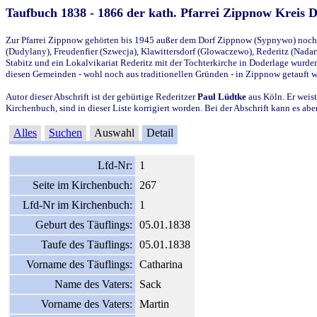
Taufbuch 1838 - 1866 der kath. Pfarrei Zippnow Kreis 
Zur Pfarrei Zippnow gehörten bis 1945 außer dem Dorf Zippnow (Sypnywo) noch d
(Dudylany), Freudenfier (Szwecja), Klawittersdorf (Glowaczewo), Rederitz (Nadarz
Stabitz und ein Lokalvikariat Rederitz mit der Tochterkirche in Doderlage wurd
diesen Gemeinden - wohl noch aus traditionellen Gründen - in Zippnow getauft 
Autor dieser Abschrift ist der gebürtige Rederitzer
Paul Lüdtke
aus Köln. Er weist
Kirchenbuch, sind in dieser Liste korrigiert worden. Bei der Abschrift kann es 
Alles
Suchen
Auswahl
Detail
Lfd-Nr:
1
Seite im Kirchenbuch:
267
Lfd-Nr im Kirchenbuch:
1
Geburt des Täuflings:
05.01.1838
Taufe des Täuflings:
05.01.1838
Vorname des Täuflings:
Catharina
Name des Vaters:
Sack
Vorname des Vaters:
Martin