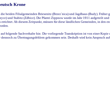
Deutsch Krone
ie beiden Filialgemeinden Briesenitz (Brzez`nica) und Jagdhaus (Budy). Früher g
yce) und Stabitz (Zdbice). Die Pfarrei Zippnow wurde im Jahr 1911 aufgeteilt und e
en errichtet. Ab diesem Zeitpunkt, müssen für diese ländlichen Gemeinden, in den
worden.
 auf folgende Sachverhalte hin: Die vorliegende Transkription ist von einer Kopie 
aber dennoch zu Übertragungsfehlern gekommen sein. Deshalb wird kein Anspruch auf 