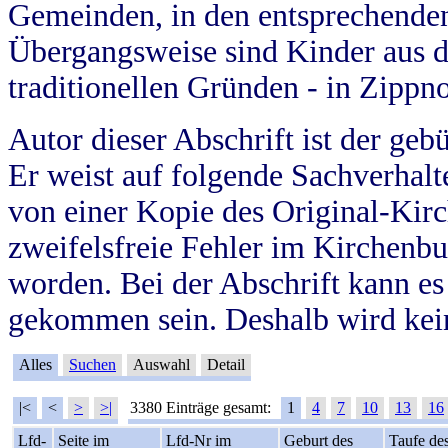
Gemeinden, in den entsprechende
Übergangsweise sind Kinder aus 
traditionellen Gründen - in Zippn
Autor dieser Abschrift ist der geb
Er weist auf folgende Sachverhalte
von einer Kopie des Original-Kirc
zweifelsfreie Fehler im Kirchenbuc
worden. Bei der Abschrift kann e
gekommen sein. Deshalb wird kein
Alles
Suchen
Auswahl
Detail
|<
<
>
>|
3380 Einträge gesamt:
1
4
7
10
13
16
Lfd-
Seite im
Lfd-Nr im
Geburt des
Taufe de