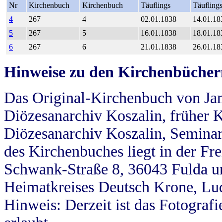
Nr
Kirchenbuch
Kirchenbuch
Täuflings
Täufling
4
267
4
02.01.1838
14.01.18
5
267
5
16.01.1838
18.01.18
6
267
6
21.01.1838
26.01.18
Hinweise zu den Kirchenbücher
Das Original-Kirchenbuch von Jan
Diözesanarchiv Koszalin, früher Kö
Diözesanarchiv Koszalin, Seminar
des Kirchenbuches liegt in der Fr
Schwank-Straße 8, 36043 Fulda u
Heimatkreises Deutsch Krone, Lu
Hinweis: Derzeit ist das Fotograf