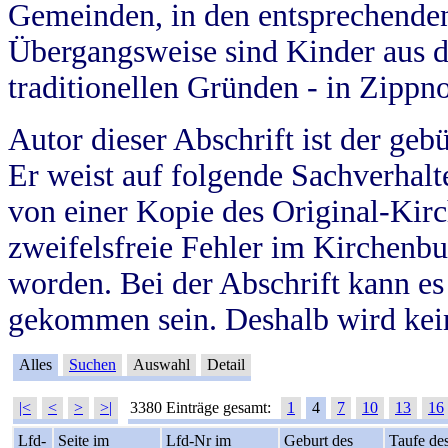
Gemeinden, in den entsprechende
Übergangsweise sind Kinder aus 
traditionellen Gründen - in Zippn
Autor dieser Abschrift ist der geb
Er weist auf folgende Sachverhalte
von einer Kopie des Original-Kirc
zweifelsfreie Fehler im Kirchenbuc
worden. Bei der Abschrift kann e
gekommen sein. Deshalb wird kein
Alles
Suchen
Auswahl
Detail
|<
<
>
>|
3380 Einträge gesamt:
1
4
7
10
13
16
Lfd-
Seite im
Lfd-Nr im
Geburt des
Taufe de