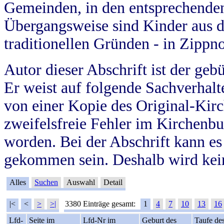
Gemeinden, in den entsprechende
Übergangsweise sind Kinder aus 
traditionellen Gründen - in Zippn
Autor dieser Abschrift ist der geb
Er weist auf folgende Sachverhalte
von einer Kopie des Original-Kirc
zweifelsfreie Fehler im Kirchenbuc
worden. Bei der Abschrift kann e
gekommen sein. Deshalb wird kein
Alles
Suchen
Auswahl
Detail
|<
<
>
>|
3380 Einträge gesamt:
1
4
7
10
13
16
Lfd-
Seite im
Lfd-Nr im
Geburt des
Taufe de