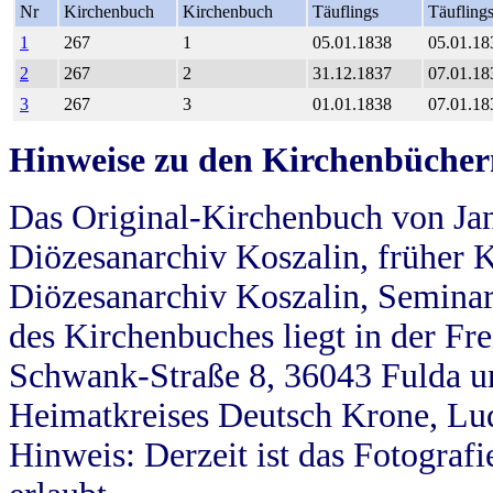
Nr
Kirchenbuch
Kirchenbuch
Täuflings
Täufling
1
267
1
05.01.1838
05.01.18
2
267
2
31.12.1837
07.01.18
3
267
3
01.01.1838
07.01.18
Hinweise zu den Kirchenbücher
Das Original-Kirchenbuch von Jan
Diözesanarchiv Koszalin, früher Kö
Diözesanarchiv Koszalin, Seminar
des Kirchenbuches liegt in der Fr
Schwank-Straße 8, 36043 Fulda u
Heimatkreises Deutsch Krone, Lu
Hinweis: Derzeit ist das Fotograf