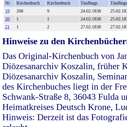
Nr
Kirchenbuch
Kirchenbuch
Täuflings
Täufling
19
268
9
24.02.1838
25.02.18
20
1
1
24.02.1838
25.02.18
21
1
2
27.02.1838
27.02.18
Hinweise zu den Kirchenbücher
Das Original-Kirchenbuch von Jan
Diözesanarchiv Koszalin, früher Kö
Diözesanarchiv Koszalin, Seminar
des Kirchenbuches liegt in der Fr
Schwank-Straße 8, 36043 Fulda u
Heimatkreises Deutsch Krone, Lu
Hinweis: Derzeit ist das Fotograf