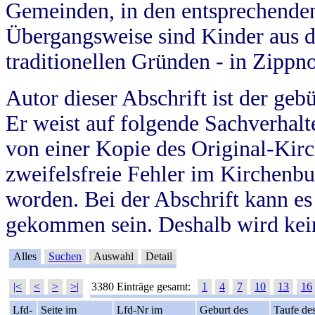
Gemeinden, in den entsprechende
Übergangsweise sind Kinder aus 
traditionellen Gründen - in Zippn
Autor dieser Abschrift ist der geb
Er weist auf folgende Sachverhalte
von einer Kopie des Original-Kirc
zweifelsfreie Fehler im Kirchenbuc
worden. Bei der Abschrift kann e
gekommen sein. Deshalb wird kein
Alles
Suchen
Auswahl
Detail
|<
<
>
>|
3380 Einträge gesamt:
1
4
7
10
13
16
Lfd-
Seite im
Lfd-Nr im
Geburt des
Taufe de