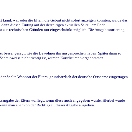
krank war, oder die Eltern die Geburt nicht sofort anzeigen konnten, wurde das
ann diesen Eintrag auf der derzeitigen aktuellen Seite - am Ende -
st aus technischen Gründen nur eingeschränkt möglich. Die Ausgabesortierung
r besser gesagt, wie die Bewohner ihn ausgesprochen haben. Später dann so
e Schreibweise nicht richtig ist, wurden Korrekturen vorgenommen.
r Spalte Wohnort der Eltern, grundsätzlich der deutsche Ortsname eingetragen.
rtsangabe der Eltern vorliegt, wenn diese auch angegeben wurde. Hierbei wurde
d kann man aber von der Richtigkeit dieser Angabe ausgehen.