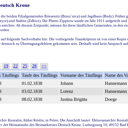
Deutsch Krone
ie beiden Filialgemeinden Briesenitz (Brzez`nica) und Jagdhaus (Budy). Früher g
yce) und Stabitz (Zdbice). Die Pfarrei Zippnow wurde im Jahr 1911 aufgeteilt und e
en errichtet. Ab diesem Zeitpunkt, müssen für diese ländlichen Gemeinden, in den
worden.
 auf folgende Sachverhalte hin: Die vorliegende Transkription ist von einer Kopie 
aber dennoch zu Übertragungsfehlern gekommen sein. Deshalb wird kein Anspruch auf 
19
22
25
28
>>
 Täuflings
Taufe des Täuflings
Vorname des Täuflings
Name des Va
8
01.02.1838
Johann
Hannemann
8
03.02.1838
Lorenz
Hannemann
8
08.02.1838
Justina Brigitta
Doege
iv Koszalin, früher Köslin, in Polen. Die Anschrift lautet: Diözesanarchiv Koszal
v der Heimatstube des Heimatkreises Deutsch Krone, Ludwigsweg 10, 49152 Bad Ess