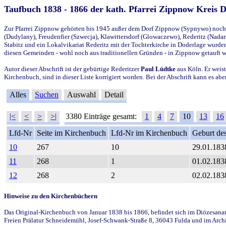
Taufbuch 1838 - 1866 der kath. Pfarrei Zippnow Kreis 
Zur Pfarrei Zippnow gehörten bis 1945 außer dem Dorf Zippnow (Sypnywo) noch d
(Dudylany), Freudenfier (Szwecja), Klawittersdorf (Glowaczewo), Rederitz (Nadarz
Stabitz und ein Lokalvikariat Rederitz mit der Tochterkirche in Doderlage wurd
diesen Gemeinden - wohl noch aus traditionellen Gründen - in Zippnow getauft 
Autor dieser Abschrift ist der gebürtige Rederitzer
Paul Lüdtke
aus Köln. Er weist
Kirchenbuch, sind in dieser Liste korrigiert worden. Bei der Abschrift kann es 
Alles
Suchen
Auswahl
Detail
|<
<
>
>|
3380 Einträge gesamt:
1
4
7
10
13
16
Lfd-Nr
Seite im Kirchenbuch
Lfd-Nr im Kirchenbuch
Geburt des
10
267
10
29.01.183
11
268
1
01.02.183
12
268
2
02.02.183
Hinweise zu den Kirchenbüchern
Das Original-Kirchenbuch von Januar 1838 bis 1866, befindet sich im Diözesanarch
Freien Prälatur Schneidemühl, Josef-Schwank-Straße 8, 36043 Fulda und im Archi