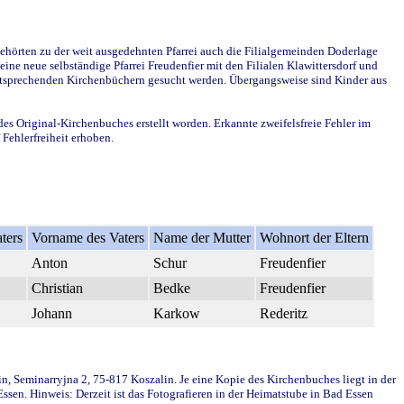
ehörten zu der weit ausgedehnten Pfarrei auch die Filialgemeinden Doderlage
ine neue selbständige Pfarrei Freudenfier mit den Filialen Klawittersdorf und
 entsprechenden Kirchenbüchern gesucht werden. Übergangsweise sind Kinder aus
des Original-Kirchenbuches erstellt worden. Erkannte zweifelsfreie Fehler im
Fehlerfreiheit erhoben.
ters
Vorname des Vaters
Name der Mutter
Wohnort der Eltern
Anton
Schur
Freudenfier
Christian
Bedke
Freudenfier
Johann
Karkow
Rederitz
in, Seminarryjna 2, 75-817 Koszalin. Je eine Kopie des Kirchenbuches liegt in der
en. Hinweis: Derzeit ist das Fotografieren in der Heimatstube in Bad Essen