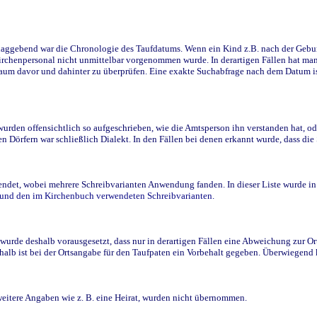
ggebend war die Chronologie des Taufdatums. Wenn ein Kind z.B. nach der Geburt 
rchenpersonal nicht unmittelbar vorgenommen wurde. In derartigen Fällen hat man d
raum davor und dahinter zu überprüfen. Eine exakte Suchabfrage nach dem Datum i
den offensichtlich so aufgeschrieben, wie die Amtsperson ihn verstanden hat, ode
n Dörfern war schließlich Dialekt. In den Fällen bei denen erkannt wurde, dass di
t, wobei mehrere Schreibvarianten Anwendung fanden. In dieser Liste wurde in de
n und den im Kirchenbuch verwendeten Schreibvarianten.
wurde deshalb vorausgesetzt, dass nur in derartigen Fällen eine Abweichung zur O
eshalb ist bei der Ortsangabe für den Taufpaten ein Vorbehalt gegeben. Überwiegen
weitere Angaben wie z. B. eine Heirat, wurden nicht übernommen.