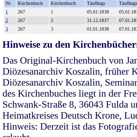
Nr
Kirchenbuch
Kirchenbuch
Täuflings
Täufling
1
267
1
05.01.1838
05.01.18
2
267
2
31.12.1837
07.01.18
3
267
3
01.01.1838
07.01.18
Hinweise zu den Kirchenbücher
Das Original-Kirchenbuch von Jan
Diözesanarchiv Koszalin, früher Kö
Diözesanarchiv Koszalin, Seminar
des Kirchenbuches liegt in der Fr
Schwank-Straße 8, 36043 Fulda u
Heimatkreises Deutsch Krone, Lu
Hinweis: Derzeit ist das Fotograf