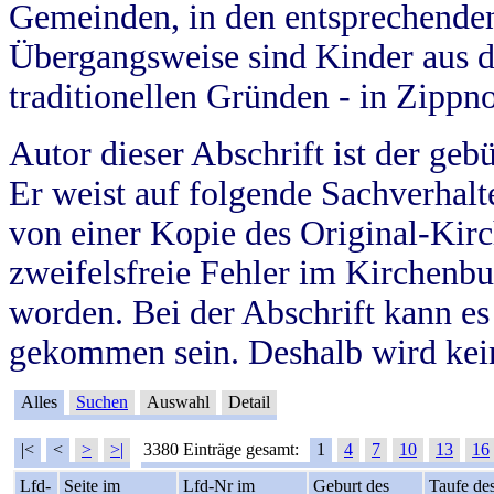
Gemeinden, in den entsprechende
Übergangsweise sind Kinder aus 
traditionellen Gründen - in Zippn
Autor dieser Abschrift ist der geb
Er weist auf folgende Sachverhalte
von einer Kopie des Original-Kirc
zweifelsfreie Fehler im Kirchenbuc
worden. Bei der Abschrift kann e
gekommen sein. Deshalb wird kein
Alles
Suchen
Auswahl
Detail
|<
<
>
>|
3380 Einträge gesamt:
1
4
7
10
13
16
Lfd-
Seite im
Lfd-Nr im
Geburt des
Taufe de