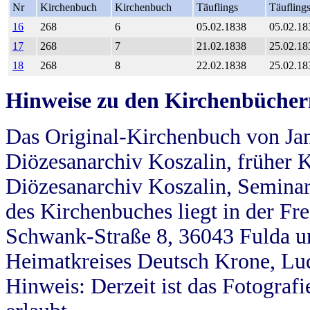
Nr
Kirchenbuch
Kirchenbuch
Täuflings
Täufling
16
268
6
05.02.1838
05.02.18
17
268
7
21.02.1838
25.02.18
18
268
8
22.02.1838
25.02.18
Hinweise zu den Kirchenbücher
Das Original-Kirchenbuch von Jan
Diözesanarchiv Koszalin, früher Kö
Diözesanarchiv Koszalin, Seminar
des Kirchenbuches liegt in der Fr
Schwank-Straße 8, 36043 Fulda u
Heimatkreises Deutsch Krone, Lu
Hinweis: Derzeit ist das Fotograf