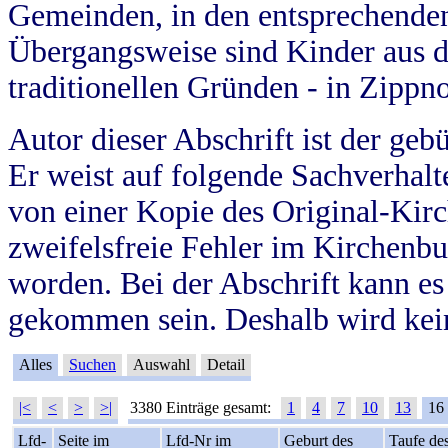
Gemeinden, in den entsprechende
Übergangsweise sind Kinder aus 
traditionellen Gründen - in Zippn
Autor dieser Abschrift ist der geb
Er weist auf folgende Sachverhalte
von einer Kopie des Original-Kirc
zweifelsfreie Fehler im Kirchenbuc
worden. Bei der Abschrift kann e
gekommen sein. Deshalb wird kein
Alles
Suchen
Auswahl
Detail
|<
<
>
>|
3380 Einträge gesamt:
1
4
7
10
13
16
Lfd-
Seite im
Lfd-Nr im
Geburt des
Taufe de