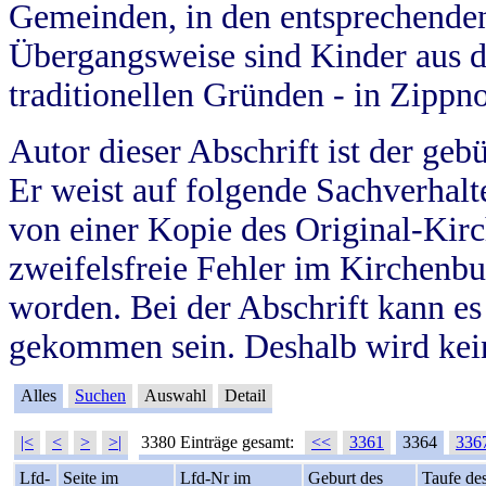
Gemeinden, in den entsprechende
Übergangsweise sind Kinder aus 
traditionellen Gründen - in Zippn
Autor dieser Abschrift ist der geb
Er weist auf folgende Sachverhalte
von einer Kopie des Original-Kirc
zweifelsfreie Fehler im Kirchenbuc
worden. Bei der Abschrift kann e
gekommen sein. Deshalb wird kein
Alles
Suchen
Auswahl
Detail
|<
<
>
>|
3380 Einträge gesamt:
<<
3361
3364
336
Lfd-
Seite im
Lfd-Nr im
Geburt des
Taufe de