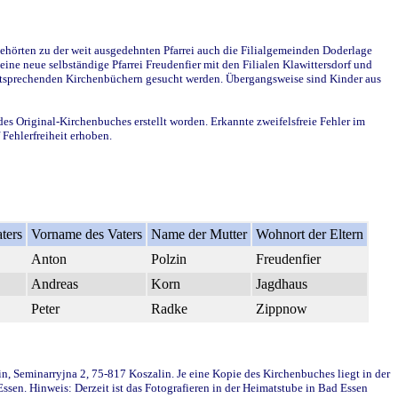
ehörten zu der weit ausgedehnten Pfarrei auch die Filialgemeinden Doderlage
ine neue selbständige Pfarrei Freudenfier mit den Filialen Klawittersdorf und
 entsprechenden Kirchenbüchern gesucht werden. Übergangsweise sind Kinder aus
des Original-Kirchenbuches erstellt worden. Erkannte zweifelsfreie Fehler im
Fehlerfreiheit erhoben.
ters
Vorname des Vaters
Name der Mutter
Wohnort der Eltern
Anton
Polzin
Freudenfier
Andreas
Korn
Jagdhaus
Peter
Radke
Zippnow
in, Seminarryjna 2, 75-817 Koszalin. Je eine Kopie des Kirchenbuches liegt in der
en. Hinweis: Derzeit ist das Fotografieren in der Heimatstube in Bad Essen