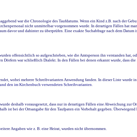
ggebend war die Chronologie des Taufdatums. Wenn ein Kind z.B. nach der Geburt 
rchenpersonal nicht unmittelbar vorgenommen wurde. In derartigen Fällen hat man d
raum davor und dahinter zu überprüfen. Eine exakte Suchabfrage nach dem Datum i
den offensichtlich so aufgeschrieben, wie die Amtsperson ihn verstanden hat, ode
n Dörfern war schließlich Dialekt. In den Fällen bei denen erkannt wurde, dass di
t, wobei mehrere Schreibvarianten Anwendung fanden. In dieser Liste wurde in de
n und den im Kirchenbuch verwendeten Schreibvarianten.
wurde deshalb vorausgesetzt, dass nur in derartigen Fällen eine Abweichung zur O
eshalb ist bei der Ortsangabe für den Taufpaten ein Vorbehalt gegeben. Überwiegen
weitere Angaben wie z. B. eine Heirat, wurden nicht übernommen.