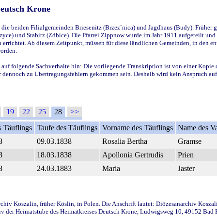
Deutsch Krone
ie beiden Filialgemeinden Briesenitz (Brzez`nica) und Jagdhaus (Budy). Früher g
yce) und Stabitz (Zdbice). Die Pfarrei Zippnow wurde im Jahr 1911 aufgeteilt und e
en errichtet. Ab diesem Zeitpunkt, müssen für diese ländlichen Gemeinden, in den
worden.
 auf folgende Sachverhalte hin: Die vorliegende Transkription ist von einer Kopie 
aber dennoch zu Übertragungsfehlern gekommen sein. Deshalb wird kein Anspruch auf 
19
22
25
28
>>
 Täuflings
Taufe des Täuflings
Vorname des Täuflings
Name des Va
8
09.03.1838
Rosalia Bertha
Gramse
8
18.03.1838
Apollonia Gertrudis
Prien
8
24.03.1883
Maria
Jaster
iv Koszalin, früher Köslin, in Polen. Die Anschrift lautet: Diözesanarchiv Koszal
v der Heimatstube des Heimatkreises Deutsch Krone, Ludwigsweg 10, 49152 Bad Ess