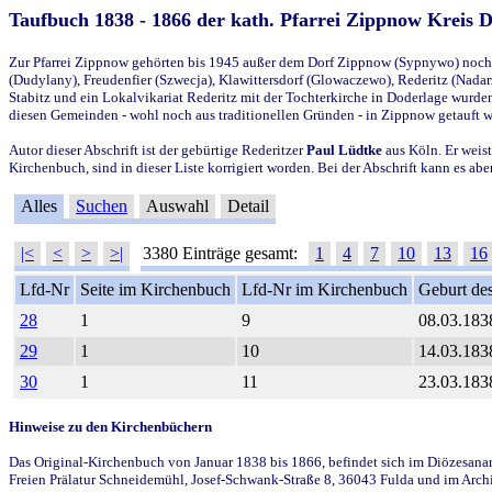
Taufbuch 1838 - 1866 der kath. Pfarrei Zippnow Kreis 
Zur Pfarrei Zippnow gehörten bis 1945 außer dem Dorf Zippnow (Sypnywo) noch d
(Dudylany), Freudenfier (Szwecja), Klawittersdorf (Glowaczewo), Rederitz (Nadarz
Stabitz und ein Lokalvikariat Rederitz mit der Tochterkirche in Doderlage wurd
diesen Gemeinden - wohl noch aus traditionellen Gründen - in Zippnow getauft 
Autor dieser Abschrift ist der gebürtige Rederitzer
Paul Lüdtke
aus Köln. Er weist
Kirchenbuch, sind in dieser Liste korrigiert worden. Bei der Abschrift kann es 
Alles
Suchen
Auswahl
Detail
|<
<
>
>|
3380 Einträge gesamt:
1
4
7
10
13
16
Lfd-Nr
Seite im Kirchenbuch
Lfd-Nr im Kirchenbuch
Geburt des
28
1
9
08.03.183
29
1
10
14.03.183
30
1
11
23.03.183
Hinweise zu den Kirchenbüchern
Das Original-Kirchenbuch von Januar 1838 bis 1866, befindet sich im Diözesanarch
Freien Prälatur Schneidemühl, Josef-Schwank-Straße 8, 36043 Fulda und im Archi