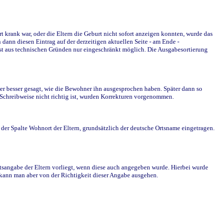
krank war, oder die Eltern die Geburt nicht sofort anzeigen konnten, wurde das
ann diesen Eintrag auf der derzeitigen aktuellen Seite - am Ende -
st aus technischen Gründen nur eingeschränkt möglich. Die Ausgabesortierung
r besser gesagt, wie die Bewohner ihn ausgesprochen haben. Später dann so
e Schreibweise nicht richtig ist, wurden Korrekturen vorgenommen.
r Spalte Wohnort der Eltern, grundsätzlich der deutsche Ortsname eingetragen.
rtsangabe der Eltern vorliegt, wenn diese auch angegeben wurde. Hierbei wurde
d kann man aber von der Richtigkeit dieser Angabe ausgehen.