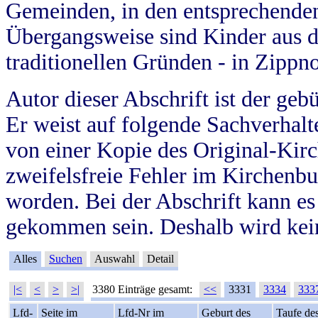
Gemeinden, in den entsprechende
Übergangsweise sind Kinder aus 
traditionellen Gründen - in Zippn
Autor dieser Abschrift ist der geb
Er weist auf folgende Sachverhalte
von einer Kopie des Original-Kirc
zweifelsfreie Fehler im Kirchenbuc
worden. Bei der Abschrift kann e
gekommen sein. Deshalb wird kein
Alles
Suchen
Auswahl
Detail
|<
<
>
>|
3380 Einträge gesamt:
<<
3331
3334
333
Lfd-
Seite im
Lfd-Nr im
Geburt des
Taufe de