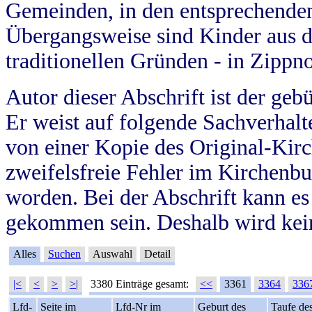
Gemeinden, in den entsprechende
Übergangsweise sind Kinder aus 
traditionellen Gründen - in Zippn
Autor dieser Abschrift ist der geb
Er weist auf folgende Sachverhalte
von einer Kopie des Original-Kirc
zweifelsfreie Fehler im Kirchenbuc
worden. Bei der Abschrift kann e
gekommen sein. Deshalb wird kein
Alles
Suchen
Auswahl
Detail
|<
<
>
>|
3380 Einträge gesamt:
<<
3361
3364
336
Lfd-
Seite im
Lfd-Nr im
Geburt des
Taufe de