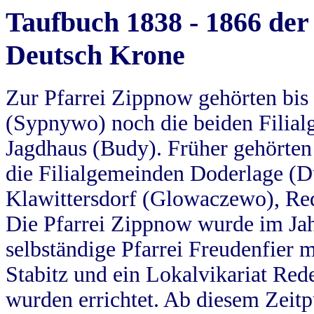
Taufbuch 1838 - 1866 der
Deutsch Krone
Zur Pfarrei Zippnow gehörten bi
(Sypnywo) noch die beiden Filial
Jagdhaus (Budy). Früher gehörten 
die Filialgemeinden Doderlage (D
Klawittersdorf (Glowaczewo), Red
Die Pfarrei Zippnow wurde im Jah
selbständige Pfarrei Freudenfier m
Stabitz und ein Lokalvikariat Red
wurden errichtet. Ab diesem Zeitp