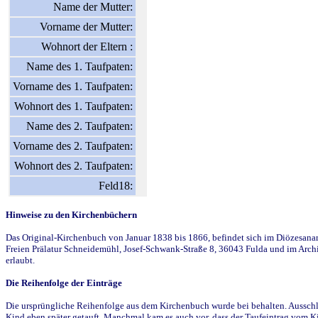
Name der Mutter:
Vorname der Mutter:
Wohnort der Eltern :
Name des 1. Taufpaten:
Vorname des 1. Taufpaten:
Wohnort des 1. Taufpaten:
Name des 2. Taufpaten:
Vorname des 2. Taufpaten:
Wohnort des 2. Taufpaten:
Feld18:
Hinweise zu den Kirchenbüchern
Das Original-Kirchenbuch von Januar 1838 bis 1866, befindet sich im Diözesanarch
Freien Prälatur Schneidemühl, Josef-Schwank-Straße 8, 36043 Fulda und im Archi
erlaubt.
Die Reihenfolge der Einträge
Die ursprüngliche Reihenfolge aus dem Kirchenbuch wurde bei behalten. Ausschla
Kind eben später getauft. Manchmal kam es auch vor, dass der Taufeintrag vom Ki