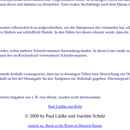
raum davor und dahinter zu überprüfen. Eine exakte Suchabfrage nach dem Datum i
den offensichtlich so aufgeschrieben, wie die Amtsperson ihn verstanden hat, ode
n Dörfern war schließlich Dialekt. In den Fällen bei denen erkannt wurde, dass di
t, wobei mehrere Schreibvarianten Anwendung fanden. In dieser Liste wurde in de
n und den im Kirchenbuch verwendeten Schreibvarianten.
wurde deshalb vorausgesetzt, dass nur in derartigen Fällen eine Abweichung zur O
eshalb ist bei der Ortsangabe für den Taufpaten ein Vorbehalt gegeben. Überwiegen
weitere Angaben wie z. B. eine Heirat, wurden nicht übernommen.
Paul Lüdtke aus Köln
© 2009 by Paul Lüdke und Joachim Schulz
zurück zu: Back to the Roots in Deutsch Krone