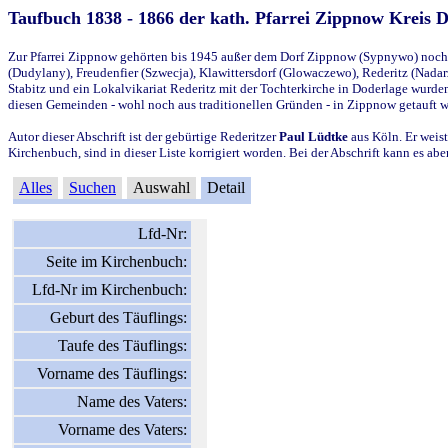
Taufbuch 1838 - 1866 der kath. Pfarrei Zippnow Kreis 
Zur Pfarrei Zippnow gehörten bis 1945 außer dem Dorf Zippnow (Sypnywo) noch d
(Dudylany), Freudenfier (Szwecja), Klawittersdorf (Glowaczewo), Rederitz (Nadarz
Stabitz und ein Lokalvikariat Rederitz mit der Tochterkirche in Doderlage wurd
diesen Gemeinden - wohl noch aus traditionellen Gründen - in Zippnow getauft 
Autor dieser Abschrift ist der gebürtige Rederitzer
Paul Lüdtke
aus Köln. Er weist
Kirchenbuch, sind in dieser Liste korrigiert worden. Bei der Abschrift kann es 
Alles
Suchen
Auswahl
Detail
Lfd-Nr:
Seite im Kirchenbuch:
Lfd-Nr im Kirchenbuch:
Geburt des Täuflings:
Taufe des Täuflings:
Vorname des Täuflings:
Name des Vaters:
Vorname des Vaters: