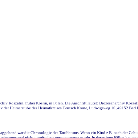
iv Koszalin, früher Köslin, in Polen. Die Anschrift lautet: Diözesanarchiv Koszal
v der Heimatstube des Heimatkreises Deutsch Krone, Ludwigsweg 10, 49152 Bad Ess
ggebend war die Chronologie des Taufdatums. Wenn ein Kind z.B. nach der Geburt 
rchenpersonal nicht unmittelbar vorgenommen wurde. In derartigen Fällen hat man d