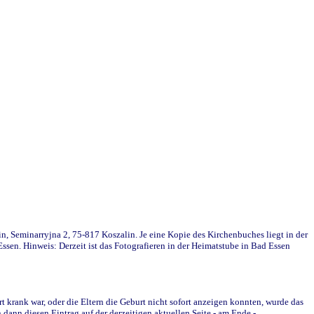
in, Seminarryjna 2, 75-817 Koszalin. Je eine Kopie des Kirchenbuches liegt in der
en. Hinweis: Derzeit ist das Fotografieren in der Heimatstube in Bad Essen
krank war, oder die Eltern die Geburt nicht sofort anzeigen konnten, wurde das
ann diesen Eintrag auf der derzeitigen aktuellen Seite - am Ende -