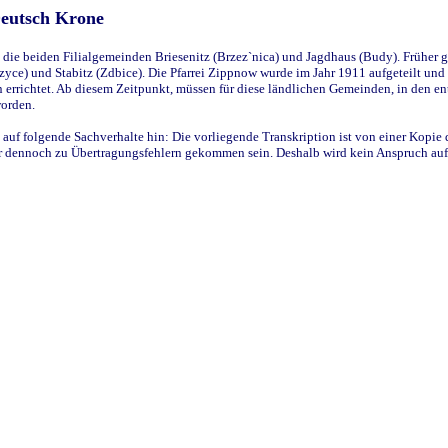
Deutsch Krone
ie beiden Filialgemeinden Briesenitz (Brzez`nica) und Jagdhaus (Budy). Früher g
yce) und Stabitz (Zdbice). Die Pfarrei Zippnow wurde im Jahr 1911 aufgeteilt und e
en errichtet. Ab diesem Zeitpunkt, müssen für diese ländlichen Gemeinden, in den
worden.
 auf folgende Sachverhalte hin: Die vorliegende Transkription ist von einer Kopie 
aber dennoch zu Übertragungsfehlern gekommen sein. Deshalb wird kein Anspruch auf 