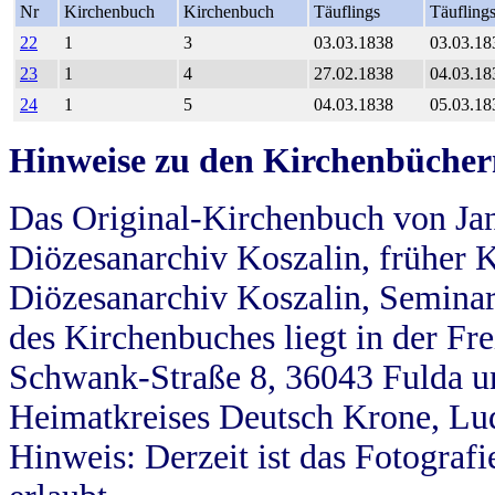
Nr
Kirchenbuch
Kirchenbuch
Täuflings
Täufling
22
1
3
03.03.1838
03.03.18
23
1
4
27.02.1838
04.03.18
24
1
5
04.03.1838
05.03.18
Hinweise zu den Kirchenbücher
Das Original-Kirchenbuch von Jan
Diözesanarchiv Koszalin, früher Kö
Diözesanarchiv Koszalin, Seminar
des Kirchenbuches liegt in der Fr
Schwank-Straße 8, 36043 Fulda u
Heimatkreises Deutsch Krone, Lu
Hinweis: Derzeit ist das Fotograf