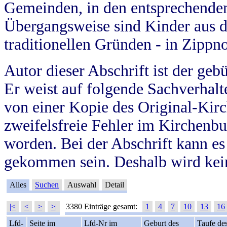
Gemeinden, in den entsprechende
Übergangsweise sind Kinder aus 
traditionellen Gründen - in Zippn
Autor dieser Abschrift ist der geb
Er weist auf folgende Sachverhalte
von einer Kopie des Original-Kirc
zweifelsfreie Fehler im Kirchenbuc
worden. Bei der Abschrift kann e
gekommen sein. Deshalb wird kein
Alles
Suchen
Auswahl
Detail
|<
<
>
>|
3380 Einträge gesamt:
1
4
7
10
13
16
Lfd-
Seite im
Lfd-Nr im
Geburt des
Taufe de