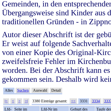
Gemeinden, in den entsprechende
Übergangsweise sind Kinder aus 
traditionellen Gründen - in Zippn
Autor dieser Abschrift ist der geb
Er weist auf folgende Sachverhalte
von einer Kopie des Original-Kirc
zweifelsfreie Fehler im Kirchenbuc
worden. Bei der Abschrift kann e
gekommen sein. Deshalb wird kein
Alles
Suchen
Auswahl
Detail
|<
<
>
>|
3380 Einträge gesamt:
<<
3331
3334
333
Lfd-
Seite im
Lfd-Nr im
Geburt des
Taufe de