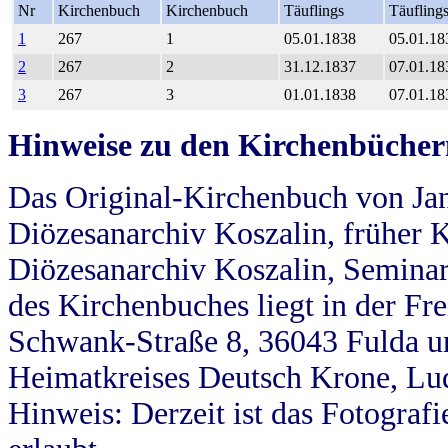
Nr
Kirchenbuch
Kirchenbuch
Täuflings
Täufling
1
267
1
05.01.1838
05.01.18
2
267
2
31.12.1837
07.01.18
3
267
3
01.01.1838
07.01.18
Hinweise zu den Kirchenbücher
Das Original-Kirchenbuch von Jan
Diözesanarchiv Koszalin, früher Kö
Diözesanarchiv Koszalin, Seminar
des Kirchenbuches liegt in der Fr
Schwank-Straße 8, 36043 Fulda u
Heimatkreises Deutsch Krone, Lu
Hinweis: Derzeit ist das Fotograf