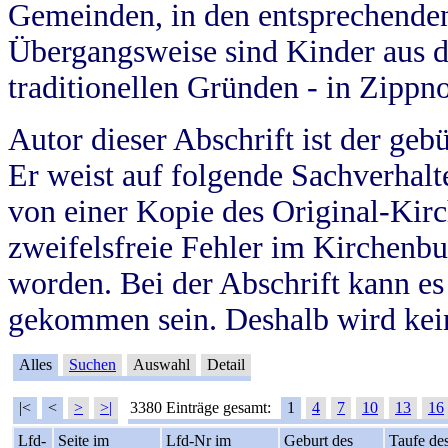
Gemeinden, in den entsprechende
Übergangsweise sind Kinder aus 
traditionellen Gründen - in Zippn
Autor dieser Abschrift ist der geb
Er weist auf folgende Sachverhalte
von einer Kopie des Original-Kirc
zweifelsfreie Fehler im Kirchenbuc
worden. Bei der Abschrift kann e
gekommen sein. Deshalb wird kein
Alles
Suchen
Auswahl
Detail
|<
<
>
>|
3380 Einträge gesamt:
1
4
7
10
13
16
Lfd-
Seite im
Lfd-Nr im
Geburt des
Taufe de