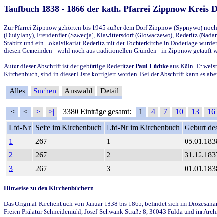
Taufbuch 1838 - 1866 der kath. Pfarrei Zippnow Kreis 
Zur Pfarrei Zippnow gehörten bis 1945 außer dem Dorf Zippnow (Sypnywo) noch d
(Dudylany), Freudenfier (Szwecja), Klawittersdorf (Glowaczewo), Rederitz (Nadarz
Stabitz und ein Lokalvikariat Rederitz mit der Tochterkirche in Doderlage wurd
diesen Gemeinden - wohl noch aus traditionellen Gründen - in Zippnow getauft 
Autor dieser Abschrift ist der gebürtige Rederitzer
Paul Lüdtke
aus Köln. Er weist
Kirchenbuch, sind in dieser Liste korrigiert worden. Bei der Abschrift kann es 
Alles
Suchen
Auswahl
Detail
|<
<
>
>|
3380 Einträge gesamt:
1
4
7
10
13
16
Lfd-Nr
Seite im Kirchenbuch
Lfd-Nr im Kirchenbuch
Geburt des
1
267
1
05.01.183
2
267
2
31.12.183
3
267
3
01.01.183
Hinweise zu den Kirchenbüchern
Das Original-Kirchenbuch von Januar 1838 bis 1866, befindet sich im Diözesanarch
Freien Prälatur Schneidemühl, Josef-Schwank-Straße 8, 36043 Fulda und im Archi