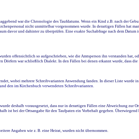
ggebend war die Chronologie des Taufdatums. Wenn ein Kind z.B. nach der Geburt 
rchenpersonal nicht unmittelbar vorgenommen wurde. In derartigen Fällen hat man d
raum davor und dahinter zu überprüfen. Eine exakte Suchabfrage nach dem Datum i
den offensichtlich so aufgeschrieben, wie die Amtsperson ihn verstanden hat, ode
n Dörfern war schließlich Dialekt. In den Fällen bei denen erkannt wurde, dass di
t, wobei mehrere Schreibvarianten Anwendung fanden. In dieser Liste wurde in de
n und den im Kirchenbuch verwendeten Schreibvarianten.
wurde deshalb vorausgesetzt, dass nur in derartigen Fällen eine Abweichung zur O
eshalb ist bei der Ortsangabe für den Taufpaten ein Vorbehalt gegeben. Überwiegen
weitere Angaben wie z. B. eine Heirat, wurden nicht übernommen.