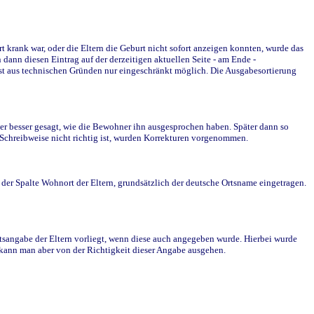
krank war, oder die Eltern die Geburt nicht sofort anzeigen konnten, wurde das
ann diesen Eintrag auf der derzeitigen aktuellen Seite - am Ende -
st aus technischen Gründen nur eingeschränkt möglich. Die Ausgabesortierung
r besser gesagt, wie die Bewohner ihn ausgesprochen haben. Später dann so
e Schreibweise nicht richtig ist, wurden Korrekturen vorgenommen.
r Spalte Wohnort der Eltern, grundsätzlich der deutsche Ortsname eingetragen.
rtsangabe der Eltern vorliegt, wenn diese auch angegeben wurde. Hierbei wurde
d kann man aber von der Richtigkeit dieser Angabe ausgehen.