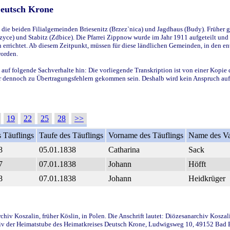
Deutsch Krone
ie beiden Filialgemeinden Briesenitz (Brzez`nica) und Jagdhaus (Budy). Früher g
yce) und Stabitz (Zdbice). Die Pfarrei Zippnow wurde im Jahr 1911 aufgeteilt und e
en errichtet. Ab diesem Zeitpunkt, müssen für diese ländlichen Gemeinden, in den
worden.
 auf folgende Sachverhalte hin: Die vorliegende Transkription ist von einer Kopie 
aber dennoch zu Übertragungsfehlern gekommen sein. Deshalb wird kein Anspruch auf 
19
22
25
28
>>
 Täuflings
Taufe des Täuflings
Vorname des Täuflings
Name des Va
8
05.01.1838
Catharina
Sack
7
07.01.1838
Johann
Höfft
8
07.01.1838
Johann
Heidkrüger
iv Koszalin, früher Köslin, in Polen. Die Anschrift lautet: Diözesanarchiv Koszal
v der Heimatstube des Heimatkreises Deutsch Krone, Ludwigsweg 10, 49152 Bad Ess