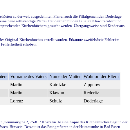
ehörten zu der weit ausgedehnten Pfarrei auch die Filialgemeinden Doderlage
ine neue selbständige Pfarrei Freudenfier mit den Filialen Klawittersdorf und
 entsprechenden Kirchenbüchern gesucht werden. Übergangsweise sind Kinder aus
des Original-Kirchenbuches erstellt worden. Erkannte zweifelsfreie Fehler im
Fehlerfreiheit erhoben.
ters
Vorname des Vaters
Name der Mutter
Wohnort der Eltern
Martin
Katritzke
Zippnow
Martin
Klawun
Rederitz
Lorenz
Schulz
Doderlage
in, Seminarryjna 2, 75-817 Koszalin. Je eine Kopie des Kirchenbuches liegt in der
en. Hinweis: Derzeit ist das Fotografieren in der Heimatstube in Bad Essen