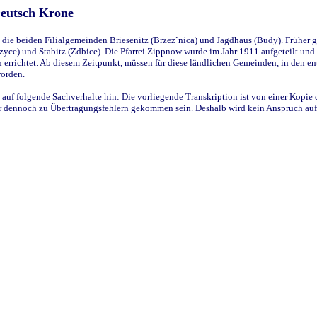
Deutsch Krone
ie beiden Filialgemeinden Briesenitz (Brzez`nica) und Jagdhaus (Budy). Früher g
yce) und Stabitz (Zdbice). Die Pfarrei Zippnow wurde im Jahr 1911 aufgeteilt und e
en errichtet. Ab diesem Zeitpunkt, müssen für diese ländlichen Gemeinden, in den
worden.
 auf folgende Sachverhalte hin: Die vorliegende Transkription ist von einer Kopie 
aber dennoch zu Übertragungsfehlern gekommen sein. Deshalb wird kein Anspruch auf 