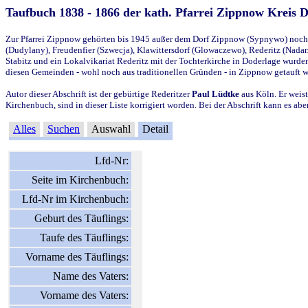
Taufbuch 1838 - 1866 der kath. Pfarrei Zippnow Kreis 
Zur Pfarrei Zippnow gehörten bis 1945 außer dem Dorf Zippnow (Sypnywo) noch d
(Dudylany), Freudenfier (Szwecja), Klawittersdorf (Glowaczewo), Rederitz (Nadarz
Stabitz und ein Lokalvikariat Rederitz mit der Tochterkirche in Doderlage wurd
diesen Gemeinden - wohl noch aus traditionellen Gründen - in Zippnow getauft 
Autor dieser Abschrift ist der gebürtige Rederitzer
Paul Lüdtke
aus Köln. Er weist
Kirchenbuch, sind in dieser Liste korrigiert worden. Bei der Abschrift kann es 
Alles
Suchen
Auswahl
Detail
Lfd-Nr:
Seite im Kirchenbuch:
Lfd-Nr im Kirchenbuch:
Geburt des Täuflings:
Taufe des Täuflings:
Vorname des Täuflings:
Name des Vaters:
Vorname des Vaters: