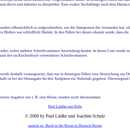
raum davor und dahinter zu überprüfen. Eine exakte Suchabfrage nach dem Datum i
den offensichtlich so aufgeschrieben, wie die Amtsperson ihn verstanden hat, ode
n Dörfern war schließlich Dialekt. In den Fällen bei denen erkannt wurde, dass di
t, wobei mehrere Schreibvarianten Anwendung fanden. In dieser Liste wurde in de
n und den im Kirchenbuch verwendeten Schreibvarianten.
wurde deshalb vorausgesetzt, dass nur in derartigen Fällen eine Abweichung zur O
eshalb ist bei der Ortsangabe für den Taufpaten ein Vorbehalt gegeben. Überwiegen
weitere Angaben wie z. B. eine Heirat, wurden nicht übernommen.
Paul Lüdtke aus Köln
© 2009 by Paul Lüdke und Joachim Schulz
zurück zu: Back to the Roots in Deutsch Krone