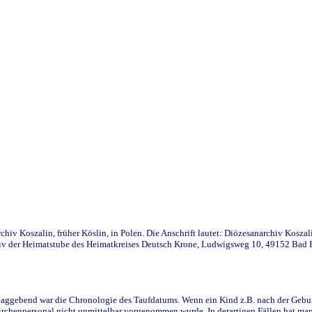
iv Koszalin, früher Köslin, in Polen. Die Anschrift lautet: Diözesanarchiv Koszal
v der Heimatstube des Heimatkreises Deutsch Krone, Ludwigsweg 10, 49152 Bad Ess
ggebend war die Chronologie des Taufdatums. Wenn ein Kind z.B. nach der Geburt 
rchenpersonal nicht unmittelbar vorgenommen wurde. In derartigen Fällen hat man d