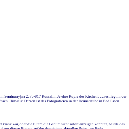
in, Seminarryjna 2, 75-817 Koszalin. Je eine Kopie des Kirchenbuches liegt in der
en. Hinweis: Derzeit ist das Fotografieren in der Heimatstube in Bad Essen
krank war, oder die Eltern die Geburt nicht sofort anzeigen konnten, wurde das
ann diesen Eintrag auf der derzeitigen aktuellen Seite - am Ende -