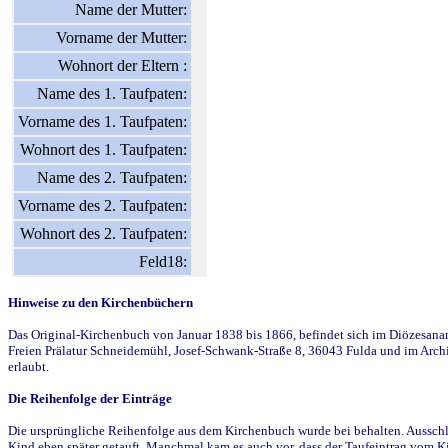
Name der Mutter:
Vorname der Mutter:
Wohnort der Eltern :
Name des 1. Taufpaten:
Vorname des 1. Taufpaten:
Wohnort des 1. Taufpaten:
Name des 2. Taufpaten:
Vorname des 2. Taufpaten:
Wohnort des 2. Taufpaten:
Feld18:
Hinweise zu den Kirchenbüchern
Das Original-Kirchenbuch von Januar 1838 bis 1866, befindet sich im Diözesanarch
Freien Prälatur Schneidemühl, Josef-Schwank-Straße 8, 36043 Fulda und im Archi
erlaubt.
Die Reihenfolge der Einträge
Die ursprüngliche Reihenfolge aus dem Kirchenbuch wurde bei behalten. Ausschla
Kind eben später getauft. Manchmal kam es auch vor, dass der Taufeintrag vom Ki