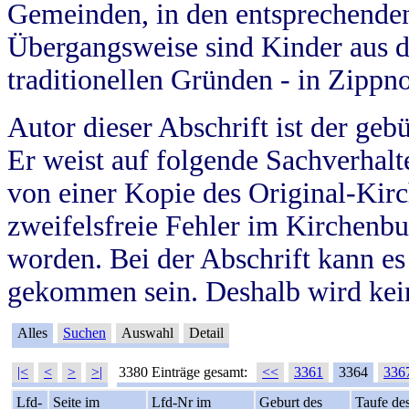
Gemeinden, in den entsprechende
Übergangsweise sind Kinder aus 
traditionellen Gründen - in Zippn
Autor dieser Abschrift ist der geb
Er weist auf folgende Sachverhalte
von einer Kopie des Original-Kirc
zweifelsfreie Fehler im Kirchenbuc
worden. Bei der Abschrift kann e
gekommen sein. Deshalb wird kein
Alles
Suchen
Auswahl
Detail
|<
<
>
>|
3380 Einträge gesamt:
<<
3361
3364
336
Lfd-
Seite im
Lfd-Nr im
Geburt des
Taufe de