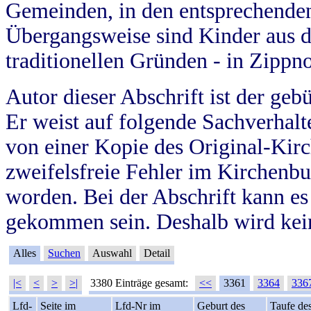
Gemeinden, in den entsprechende
Übergangsweise sind Kinder aus 
traditionellen Gründen - in Zippn
Autor dieser Abschrift ist der geb
Er weist auf folgende Sachverhalte
von einer Kopie des Original-Kirc
zweifelsfreie Fehler im Kirchenbuc
worden. Bei der Abschrift kann e
gekommen sein. Deshalb wird kein
Alles
Suchen
Auswahl
Detail
|<
<
>
>|
3380 Einträge gesamt:
<<
3361
3364
336
Lfd-
Seite im
Lfd-Nr im
Geburt des
Taufe de