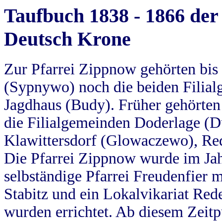
Taufbuch 1838 - 1866 der
Deutsch Krone
Zur Pfarrei Zippnow gehörten bi
(Sypnywo) noch die beiden Filial
Jagdhaus (Budy). Früher gehörten 
die Filialgemeinden Doderlage (D
Klawittersdorf (Glowaczewo), Red
Die Pfarrei Zippnow wurde im Jah
selbständige Pfarrei Freudenfier m
Stabitz und ein Lokalvikariat Red
wurden errichtet. Ab diesem Zeitp