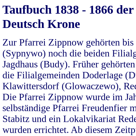
Taufbuch 1838 - 1866 der
Deutsch Krone
Zur Pfarrei Zippnow gehörten bi
(Sypnywo) noch die beiden Filial
Jagdhaus (Budy). Früher gehörten 
die Filialgemeinden Doderlage (D
Klawittersdorf (Glowaczewo), Red
Die Pfarrei Zippnow wurde im Jah
selbständige Pfarrei Freudenfier m
Stabitz und ein Lokalvikariat Red
wurden errichtet. Ab diesem Zeitp