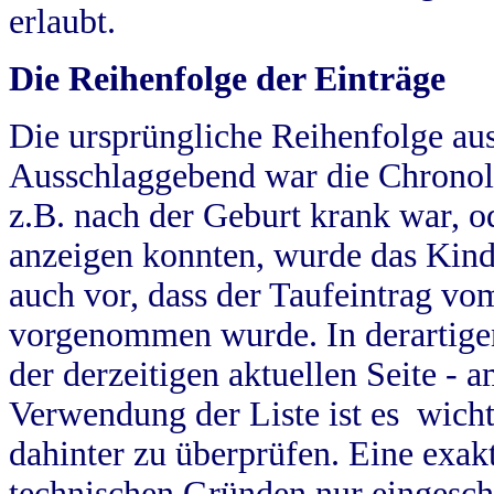
erlaubt.
Die Reihenfolge der Einträge
Die ursprüngliche Reihenfolge au
Ausschlaggebend war die Chronol
z.B. nach der Geburt krank war, od
anzeigen konnten, wurde das Kind
auch vor, dass der Taufeintrag vo
vorgenommen wurde. In derartigen
der derzeitigen aktuellen Seite -
Verwendung der Liste ist es wich
dahinter zu überprüfen. Eine exa
technischen Gründen nur eingesch