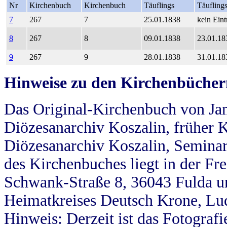
Nr
Kirchenbuch
Kirchenbuch
Täuflings
Täufling
7
267
7
25.01.1838
kein Eint
8
267
8
09.01.1838
23.01.18
9
267
9
28.01.1838
31.01.18
Hinweise zu den Kirchenbücher
Das Original-Kirchenbuch von Jan
Diözesanarchiv Koszalin, früher Kö
Diözesanarchiv Koszalin, Seminar
des Kirchenbuches liegt in der Fr
Schwank-Straße 8, 36043 Fulda u
Heimatkreises Deutsch Krone, Lu
Hinweis: Derzeit ist das Fotograf