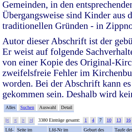
Gemeinden, in den entsprechende
Übergangsweise sind Kinder aus 
traditionellen Gründen - in Zippn
Autor dieser Abschrift ist der geb
Er weist auf folgende Sachverhalte
von einer Kopie des Original-Kirc
zweifelsfreie Fehler im Kirchenbuc
worden. Bei der Abschrift kann e
gekommen sein. Deshalb wird kein
Alles
Suchen
Auswahl
Detail
|<
<
>
>|
3380 Einträge gesamt:
1
4
7
10
13
16
Lfd-
Seite im
Lfd-Nr im
Geburt des
Taufe de