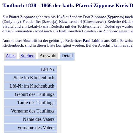
Taufbuch 1838 - 1866 der kath. Pfarrei Zippnow Kreis 
Zur Pfarrei Zippnow gehörten bis 1945 außer dem Dorf Zippnow (Sypnywo) noch d
(Dudylany), Freudenfier (Szwecja), Klawittersdorf (Glowaczewo), Rederitz (Nadarz
Stabitz und ein Lokalvikariat Rederitz mit der Tochterkirche in Doderlage wurd
diesen Gemeinden - wohl noch aus traditionellen Gründen - in Zippnow getauft 
Autor dieser Abschrift ist der gebürtige Rederitzer
Paul Lüdtke
aus Köln. Er weist
Kirchenbuch, sind in dieser Liste korrigiert worden. Bei der Abschrift kann es 
Alles
Suchen
Auswahl
Detail
Lfd-Nr:
Seite im Kirchenbuch:
Lfd-Nr im Kirchenbuch:
Geburt des Täuflings:
Taufe des Täuflings:
Vorname des Täuflings:
Name des Vaters:
Vorname des Vaters: