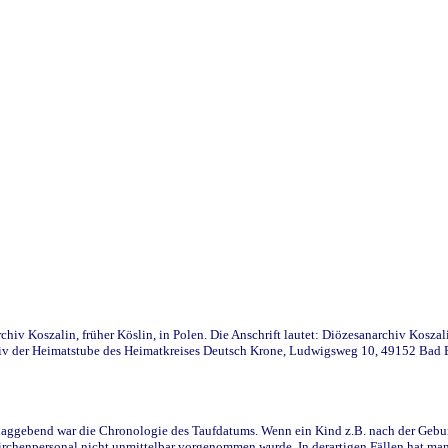
iv Koszalin, früher Köslin, in Polen. Die Anschrift lautet: Diözesanarchiv Koszal
v der Heimatstube des Heimatkreises Deutsch Krone, Ludwigsweg 10, 49152 Bad Ess
ggebend war die Chronologie des Taufdatums. Wenn ein Kind z.B. nach der Geburt 
rchenpersonal nicht unmittelbar vorgenommen wurde. In derartigen Fällen hat man d