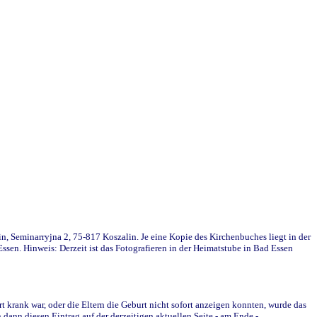
in, Seminarryjna 2, 75-817 Koszalin. Je eine Kopie des Kirchenbuches liegt in der
en. Hinweis: Derzeit ist das Fotografieren in der Heimatstube in Bad Essen
krank war, oder die Eltern die Geburt nicht sofort anzeigen konnten, wurde das
ann diesen Eintrag auf der derzeitigen aktuellen Seite - am Ende -