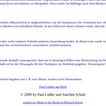
raum davor und dahinter zu überprüfen. Eine exakte Suchabfrage nach dem Datum i
den offensichtlich so aufgeschrieben, wie die Amtsperson ihn verstanden hat, ode
n Dörfern war schließlich Dialekt. In den Fällen bei denen erkannt wurde, dass di
t, wobei mehrere Schreibvarianten Anwendung fanden. In dieser Liste wurde in de
n und den im Kirchenbuch verwendeten Schreibvarianten.
wurde deshalb vorausgesetzt, dass nur in derartigen Fällen eine Abweichung zur O
eshalb ist bei der Ortsangabe für den Taufpaten ein Vorbehalt gegeben. Überwiegen
weitere Angaben wie z. B. eine Heirat, wurden nicht übernommen.
Paul Lüdtke aus Köln
© 2009 by Paul Lüdke und Joachim Schulz
zurück zu: Back to the Roots in Deutsch Krone