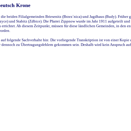
Deutsch Krone
ie beiden Filialgemeinden Briesenitz (Brzez`nica) und Jagdhaus (Budy). Früher g
yce) und Stabitz (Zdbice). Die Pfarrei Zippnow wurde im Jahr 1911 aufgeteilt und e
en errichtet. Ab diesem Zeitpunkt, müssen für diese ländlichen Gemeinden, in den
worden.
 auf folgende Sachverhalte hin: Die vorliegende Transkription ist von einer Kopie 
aber dennoch zu Übertragungsfehlern gekommen sein. Deshalb wird kein Anspruch auf 