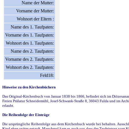
Name der Mutter:
Vorname der Mutter:
Wohnort der Eltern :
Name des 1. Taufpaten:
Vorname des 1. Taufpaten:
Wohnort des 1. Taufpaten:
Name des 2. Taufpaten:
Vorname des 2. Taufpaten:
Wohnort des 2. Taufpaten:
Feld18:
Hinweise zu den Kirchenbüchern
Das Original-Kirchenbuch von Januar 1838 bis 1866, befindet sich im Diözesanarch
Freien Prälatur Schneidemühl, Josef-Schwank-Straße 8, 36043 Fulda und im Archi
erlaubt.
Die Reihenfolge der Einträge
Die ursprüngliche Reihenfolge aus dem Kirchenbuch wurde bei behalten. Ausschla
Kind eben später getauft. Manchmal kam es auch vor, dass der Taufeintrag vom Ki