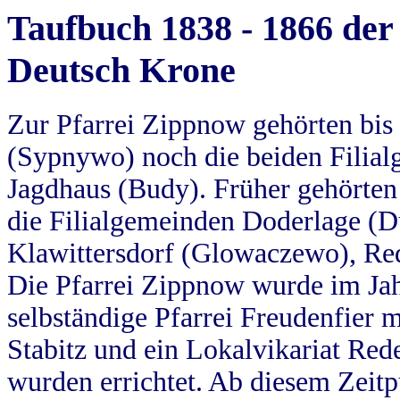
Taufbuch 1838 - 1866 der
Deutsch Krone
Zur Pfarrei Zippnow gehörten bi
(Sypnywo) noch die beiden Filial
Jagdhaus (Budy). Früher gehörten 
die Filialgemeinden Doderlage (D
Klawittersdorf (Glowaczewo), Red
Die Pfarrei Zippnow wurde im Jah
selbständige Pfarrei Freudenfier m
Stabitz und ein Lokalvikariat Red
wurden errichtet. Ab diesem Zeitp