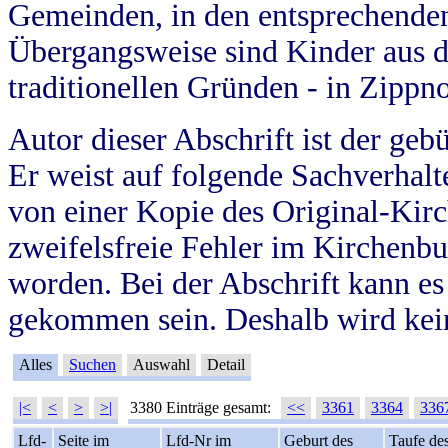
Gemeinden, in den entsprechende
Übergangsweise sind Kinder aus 
traditionellen Gründen - in Zippn
Autor dieser Abschrift ist der geb
Er weist auf folgende Sachverhalte
von einer Kopie des Original-Kirc
zweifelsfreie Fehler im Kirchenbuc
worden. Bei der Abschrift kann e
gekommen sein. Deshalb wird kein
Alles
Suchen
Auswahl
Detail
|<
<
>
>|
3380 Einträge gesamt:
<<
3361
3364
336
Lfd-
Seite im
Lfd-Nr im
Geburt des
Taufe de