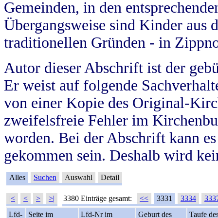
Gemeinden, in den entsprechende
Übergangsweise sind Kinder aus 
traditionellen Gründen - in Zippn
Autor dieser Abschrift ist der geb
Er weist auf folgende Sachverhalte
von einer Kopie des Original-Kirc
zweifelsfreie Fehler im Kirchenbuc
worden. Bei der Abschrift kann e
gekommen sein. Deshalb wird kein
Alles
Suchen
Auswahl
Detail
|<
<
>
>|
3380 Einträge gesamt:
<<
3331
3334
333
Lfd-
Seite im
Lfd-Nr im
Geburt des
Taufe de