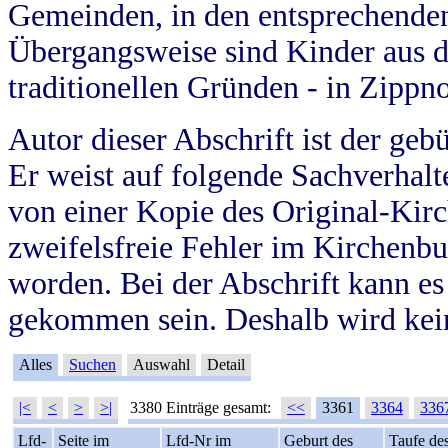
Gemeinden, in den entsprechende
Übergangsweise sind Kinder aus 
traditionellen Gründen - in Zippn
Autor dieser Abschrift ist der geb
Er weist auf folgende Sachverhalte
von einer Kopie des Original-Kirc
zweifelsfreie Fehler im Kirchenbuc
worden. Bei der Abschrift kann e
gekommen sein. Deshalb wird kein
Alles
Suchen
Auswahl
Detail
|<
<
>
>|
3380 Einträge gesamt:
<<
3361
3364
336
Lfd-
Seite im
Lfd-Nr im
Geburt des
Taufe de