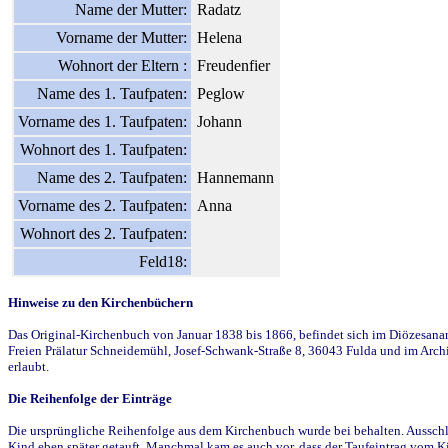
Name der Mutter:
Radatz
Vorname der Mutter:
Helena
Wohnort der Eltern :
Freudenfier
Name des 1. Taufpaten:
Peglow
Vorname des 1. Taufpaten:
Johann
Wohnort des 1. Taufpaten:
Name des 2. Taufpaten:
Hannemann
Vorname des 2. Taufpaten:
Anna
Wohnort des 2. Taufpaten:
Feld18:
Hinweise zu den Kirchenbüchern
Das Original-Kirchenbuch von Januar 1838 bis 1866, befindet sich im Diözesanarch
Freien Prälatur Schneidemühl, Josef-Schwank-Straße 8, 36043 Fulda und im Archi
erlaubt.
Die Reihenfolge der Einträge
Die ursprüngliche Reihenfolge aus dem Kirchenbuch wurde bei behalten. Ausschla
Kind eben später getauft. Manchmal kam es auch vor, dass der Taufeintrag vom Ki