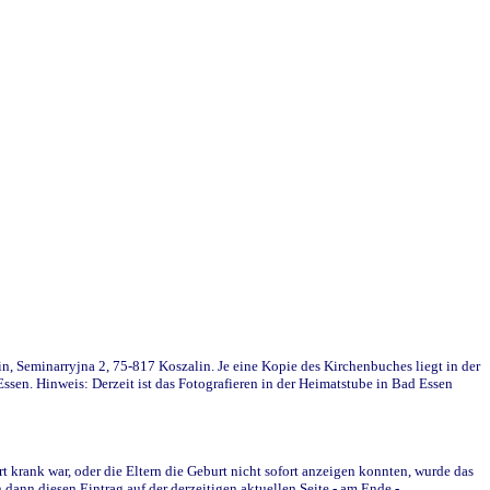
in, Seminarryjna 2, 75-817 Koszalin. Je eine Kopie des Kirchenbuches liegt in der
en. Hinweis: Derzeit ist das Fotografieren in der Heimatstube in Bad Essen
krank war, oder die Eltern die Geburt nicht sofort anzeigen konnten, wurde das
ann diesen Eintrag auf der derzeitigen aktuellen Seite - am Ende -