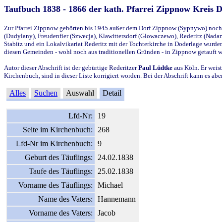
Taufbuch 1838 - 1866 der kath. Pfarrei Zippnow Kreis 
Zur Pfarrei Zippnow gehörten bis 1945 außer dem Dorf Zippnow (Sypnywo) noch d
(Dudylany), Freudenfier (Szwecja), Klawittersdorf (Glowaczewo), Rederitz (Nadarz
Stabitz und ein Lokalvikariat Rederitz mit der Tochterkirche in Doderlage wurd
diesen Gemeinden - wohl noch aus traditionellen Gründen - in Zippnow getauft 
Autor dieser Abschrift ist der gebürtige Rederitzer
Paul Lüdtke
aus Köln. Er weist
Kirchenbuch, sind in dieser Liste korrigiert worden. Bei der Abschrift kann es 
Alles
Suchen
Auswahl
Detail
Lfd-Nr:
19
Seite im Kirchenbuch:
268
Lfd-Nr im Kirchenbuch:
9
Geburt des Täuflings:
24.02.1838
Taufe des Täuflings:
25.02.1838
Vorname des Täuflings:
Michael
Name des Vaters:
Hannemann
Vorname des Vaters:
Jacob