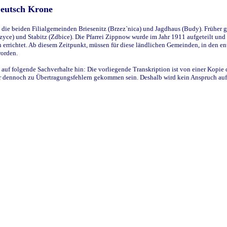
Deutsch Krone
ie beiden Filialgemeinden Briesenitz (Brzez`nica) und Jagdhaus (Budy). Früher g
yce) und Stabitz (Zdbice). Die Pfarrei Zippnow wurde im Jahr 1911 aufgeteilt und e
en errichtet. Ab diesem Zeitpunkt, müssen für diese ländlichen Gemeinden, in den
worden.
 auf folgende Sachverhalte hin: Die vorliegende Transkription ist von einer Kopie 
aber dennoch zu Übertragungsfehlern gekommen sein. Deshalb wird kein Anspruch auf 