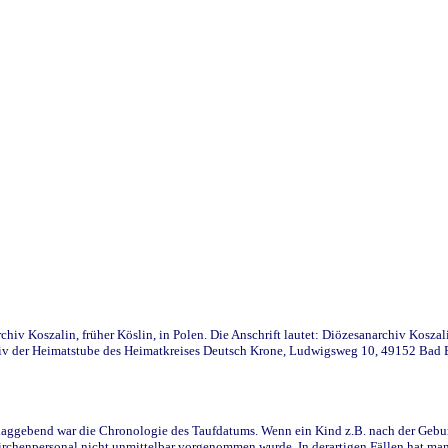
iv Koszalin, früher Köslin, in Polen. Die Anschrift lautet: Diözesanarchiv Koszal
v der Heimatstube des Heimatkreises Deutsch Krone, Ludwigsweg 10, 49152 Bad Ess
ggebend war die Chronologie des Taufdatums. Wenn ein Kind z.B. nach der Geburt 
rchenpersonal nicht unmittelbar vorgenommen wurde. In derartigen Fällen hat man d