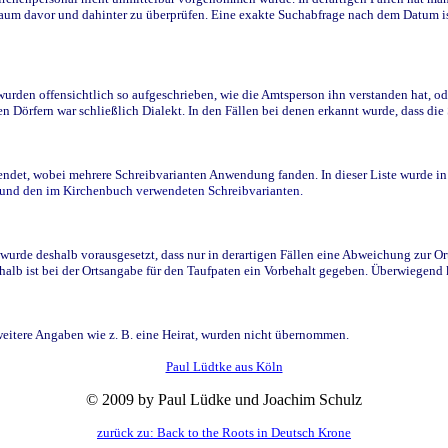
raum davor und dahinter zu überprüfen. Eine exakte Suchabfrage nach dem Datum i
den offensichtlich so aufgeschrieben, wie die Amtsperson ihn verstanden hat, ode
n Dörfern war schließlich Dialekt. In den Fällen bei denen erkannt wurde, dass di
t, wobei mehrere Schreibvarianten Anwendung fanden. In dieser Liste wurde in de
n und den im Kirchenbuch verwendeten Schreibvarianten.
wurde deshalb vorausgesetzt, dass nur in derartigen Fällen eine Abweichung zur O
eshalb ist bei der Ortsangabe für den Taufpaten ein Vorbehalt gegeben. Überwiegen
weitere Angaben wie z. B. eine Heirat, wurden nicht übernommen.
Paul Lüdtke aus Köln
© 2009 by Paul Lüdke und Joachim Schulz
zurück zu: Back to the Roots in Deutsch Krone