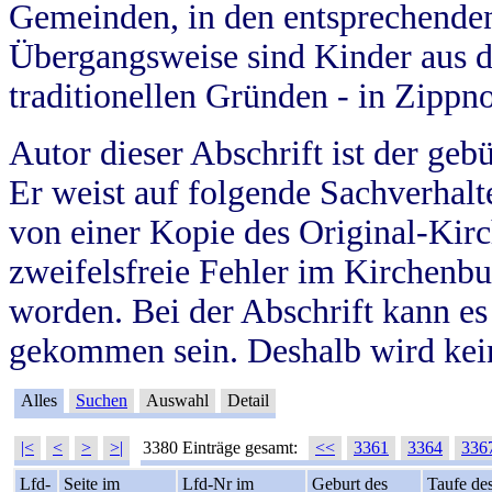
Gemeinden, in den entsprechende
Übergangsweise sind Kinder aus 
traditionellen Gründen - in Zippn
Autor dieser Abschrift ist der geb
Er weist auf folgende Sachverhalte
von einer Kopie des Original-Kirc
zweifelsfreie Fehler im Kirchenbuc
worden. Bei der Abschrift kann e
gekommen sein. Deshalb wird kein
Alles
Suchen
Auswahl
Detail
|<
<
>
>|
3380 Einträge gesamt:
<<
3361
3364
336
Lfd-
Seite im
Lfd-Nr im
Geburt des
Taufe de