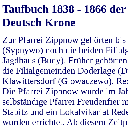
Taufbuch 1838 - 1866 der
Deutsch Krone
Zur Pfarrei Zippnow gehörten bi
(Sypnywo) noch die beiden Filial
Jagdhaus (Budy). Früher gehörten 
die Filialgemeinden Doderlage (D
Klawittersdorf (Glowaczewo), Red
Die Pfarrei Zippnow wurde im Jah
selbständige Pfarrei Freudenfier m
Stabitz und ein Lokalvikariat Red
wurden errichtet. Ab diesem Zeitp