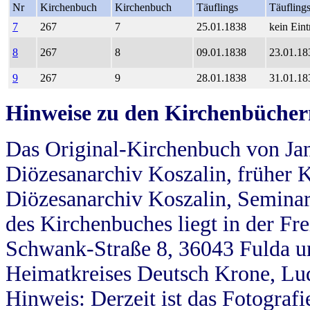
Nr
Kirchenbuch
Kirchenbuch
Täuflings
Täufling
7
267
7
25.01.1838
kein Eint
8
267
8
09.01.1838
23.01.18
9
267
9
28.01.1838
31.01.18
Hinweise zu den Kirchenbücher
Das Original-Kirchenbuch von Jan
Diözesanarchiv Koszalin, früher Kö
Diözesanarchiv Koszalin, Seminar
des Kirchenbuches liegt in der Fr
Schwank-Straße 8, 36043 Fulda u
Heimatkreises Deutsch Krone, Lu
Hinweis: Derzeit ist das Fotograf