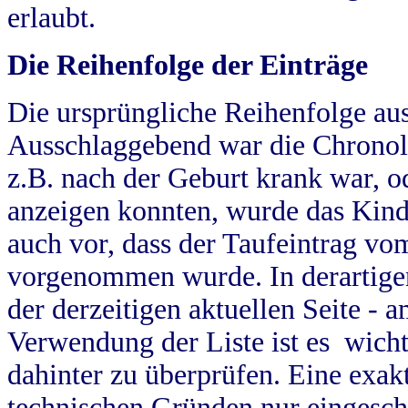
erlaubt.
Die Reihenfolge der Einträge
Die ursprüngliche Reihenfolge au
Ausschlaggebend war die Chronol
z.B. nach der Geburt krank war, od
anzeigen konnten, wurde das Kind
auch vor, dass der Taufeintrag vo
vorgenommen wurde. In derartigen
der derzeitigen aktuellen Seite -
Verwendung der Liste ist es wich
dahinter zu überprüfen. Eine exa
technischen Gründen nur eingesch