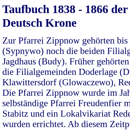
Taufbuch 1838 - 1866 der
Deutsch Krone
Zur Pfarrei Zippnow gehörten bi
(Sypnywo) noch die beiden Filial
Jagdhaus (Budy). Früher gehörten 
die Filialgemeinden Doderlage (D
Klawittersdorf (Glowaczewo), Red
Die Pfarrei Zippnow wurde im Jah
selbständige Pfarrei Freudenfier m
Stabitz und ein Lokalvikariat Red
wurden errichtet. Ab diesem Zeitp