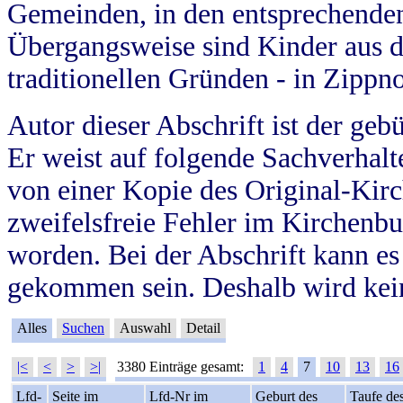
Gemeinden, in den entsprechende
Übergangsweise sind Kinder aus 
traditionellen Gründen - in Zippn
Autor dieser Abschrift ist der geb
Er weist auf folgende Sachverhalte
von einer Kopie des Original-Kirc
zweifelsfreie Fehler im Kirchenbuc
worden. Bei der Abschrift kann e
gekommen sein. Deshalb wird kein
Alles
Suchen
Auswahl
Detail
|<
<
>
>|
3380 Einträge gesamt:
1
4
7
10
13
16
Lfd-
Seite im
Lfd-Nr im
Geburt des
Taufe de