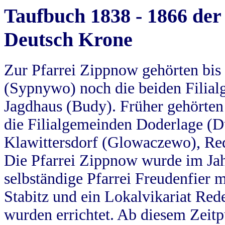
Taufbuch 1838 - 1866 der
Deutsch Krone
Zur Pfarrei Zippnow gehörten bi
(Sypnywo) noch die beiden Filial
Jagdhaus (Budy). Früher gehörten 
die Filialgemeinden Doderlage (D
Klawittersdorf (Glowaczewo), Red
Die Pfarrei Zippnow wurde im Jah
selbständige Pfarrei Freudenfier m
Stabitz und ein Lokalvikariat Red
wurden errichtet. Ab diesem Zeitp