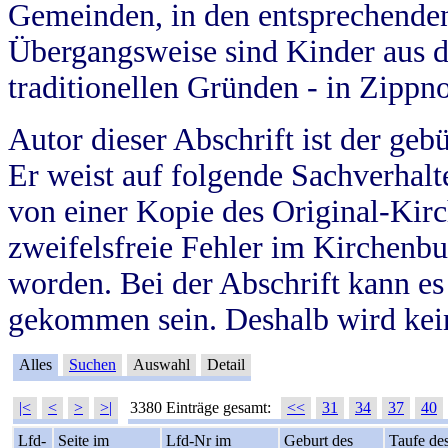
Gemeinden, in den entsprechende
Übergangsweise sind Kinder aus 
traditionellen Gründen - in Zippn
Autor dieser Abschrift ist der geb
Er weist auf folgende Sachverhalte
von einer Kopie des Original-Kirc
zweifelsfreie Fehler im Kirchenbuc
worden. Bei der Abschrift kann e
gekommen sein. Deshalb wird kein
Alles
Suchen
Auswahl
Detail
|<
<
>
>|
3380 Einträge gesamt:
<<
31
34
37
40
Lfd-
Seite im
Lfd-Nr im
Geburt des
Taufe de