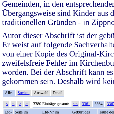
Gemeinden, in den entsprechende
Übergangsweise sind Kinder aus 
traditionellen Gründen - in Zippn
Autor dieser Abschrift ist der geb
Er weist auf folgende Sachverhalte
von einer Kopie des Original-Kirc
zweifelsfreie Fehler im Kirchenbuc
worden. Bei der Abschrift kann e
gekommen sein. Deshalb wird kein
Alles
Suchen
Auswahl
Detail
|<
<
>
>|
3380 Einträge gesamt:
<<
3361
3364
336
Lfd-
Seite im
Lfd-Nr im
Geburt des
Taufe de