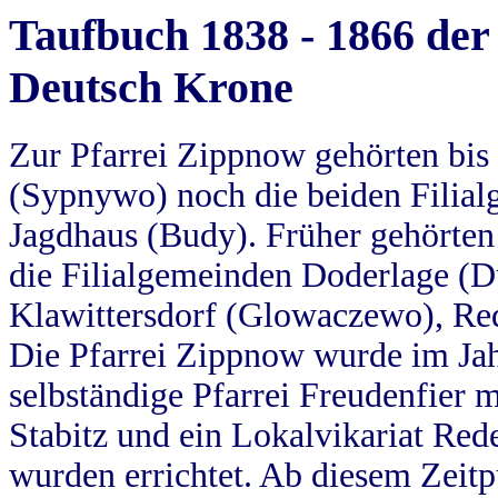
Taufbuch 1838 - 1866 der
Deutsch Krone
Zur Pfarrei Zippnow gehörten bi
(Sypnywo) noch die beiden Filial
Jagdhaus (Budy). Früher gehörten 
die Filialgemeinden Doderlage (D
Klawittersdorf (Glowaczewo), Red
Die Pfarrei Zippnow wurde im Jah
selbständige Pfarrei Freudenfier m
Stabitz und ein Lokalvikariat Red
wurden errichtet. Ab diesem Zeitp