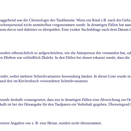
ggebend war die Chronologie des Taufdatums. Wenn ein Kind z.B. nach der Geburt 
rchenpersonal nicht unmittelbar vorgenommen wurde. In derartigen Fällen hat man d
raum davor und dahinter zu überprüfen. Eine exakte Suchabfrage nach dem Datum i
den offensichtlich so aufgeschrieben, wie die Amtsperson ihn verstanden hat, ode
n Dörfern war schließlich Dialekt. In den Fällen bei denen erkannt wurde, dass di
t, wobei mehrere Schreibvarianten Anwendung fanden. In dieser Liste wurde in de
n und den im Kirchenbuch verwendeten Schreibvarianten.
wurde deshalb vorausgesetzt, dass nur in derartigen Fällen eine Abweichung zur O
eshalb ist bei der Ortsangabe für den Taufpaten ein Vorbehalt gegeben. Überwiegen
weitere Angaben wie z. B. eine Heirat, wurden nicht übernommen.