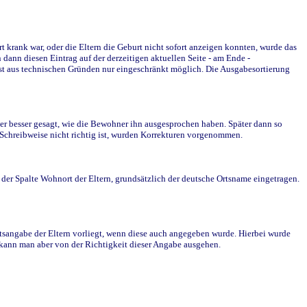
krank war, oder die Eltern die Geburt nicht sofort anzeigen konnten, wurde das
ann diesen Eintrag auf der derzeitigen aktuellen Seite - am Ende -
st aus technischen Gründen nur eingeschränkt möglich. Die Ausgabesortierung
r besser gesagt, wie die Bewohner ihn ausgesprochen haben. Später dann so
e Schreibweise nicht richtig ist, wurden Korrekturen vorgenommen.
r Spalte Wohnort der Eltern, grundsätzlich der deutsche Ortsname eingetragen.
rtsangabe der Eltern vorliegt, wenn diese auch angegeben wurde. Hierbei wurde
d kann man aber von der Richtigkeit dieser Angabe ausgehen.