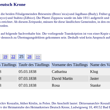
Deutsch Krone
ie beiden Filialgemeinden Briesenitz (Brzez`nica) und Jagdhaus (Budy). Früher g
yce) und Stabitz (Zdbice). Die Pfarrei Zippnow wurde im Jahr 1911 aufgeteilt und e
en errichtet. Ab diesem Zeitpunkt, müssen für diese ländlichen Gemeinden, in den
worden.
 auf folgende Sachverhalte hin: Die vorliegende Transkription ist von einer Kopie 
aber dennoch zu Übertragungsfehlern gekommen sein. Deshalb wird kein Anspruch auf 
19
22
25
28
>>
 Täuflings
Taufe des Täuflings
Vorname des Täuflings
Name des Va
8
05.03.1838
Catharina
Klug
8
07.03.1838
David Martin
Jaster
8
07.03.1838
Rosa
Stanke
iv Koszalin, früher Köslin, in Polen. Die Anschrift lautet: Diözesanarchiv Koszal
v der Heimatstube des Heimatkreises Deutsch Krone, Ludwigsweg 10, 49152 Bad Ess