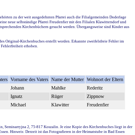
ehörten zu der weit ausgedehnten Pfarrei auch die Filialgemeinden Doderlage
ine neue selbständige Pfarrei Freudenfier mit den Filialen Klawittersdorf und
 entsprechenden Kirchenbüchern gesucht werden. Übergangsweise sind Kinder aus
des Original-Kirchenbuches erstellt worden. Erkannte zweifelsfreie Fehler im
Fehlerfreiheit erhoben.
ters
Vorname des Vaters
Name der Mutter
Wohnort der Eltern
Johann
Mahlke
Rederitz
Ignatz
Rüger
Zippnow
Michael
Klawitter
Freudenfier
in, Seminarryjna 2, 75-817 Koszalin. Je eine Kopie des Kirchenbuches liegt in der
en. Hinweis: Derzeit ist das Fotografieren in der Heimatstube in Bad Essen