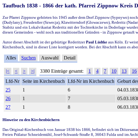
Taufbuch 1838 - 1866 der kath. Pfarrei Zippnow Kreis 
Zur Pfarrei Zippnow gehörten bis 1945 außer dem Dorf Zippnow (Sypnywo) noch d
(Dudylany), Freudenfier (Szwecja), Klawittersdorf (Glowaczewo), Rederitz (Nadarz
Stabitz und ein Lokalvikariat Rederitz mit der Tochterkirche in Doderlage wurd
diesen Gemeinden - wohl noch aus traditionellen Gründen - in Zippnow getauft 
Autor dieser Abschrift ist der gebürtige Rederitzer
Paul Lüdtke
aus Köln. Er weist
Kirchenbuch, sind in dieser Liste korrigiert worden. Bei der Abschrift kann es 
Alles
Suchen
Auswahl
Detail
|<
<
>
>|
3380 Einträge gesamt:
1
4
7
10
13
16
Lfd-Nr
Seite im Kirchenbuch
Lfd-Nr im Kirchenbuch
Geburt des
25
1
6
04.03.183
26
1
7
05.03.183
27
1
8
06.03.183
Hinweise zu den Kirchenbüchern
Das Original-Kirchenbuch von Januar 1838 bis 1866, befindet sich im Diözesanarch
Freien Prälatur Schneidemühl, Josef-Schwank-Straße 8, 36043 Fulda und im Archi