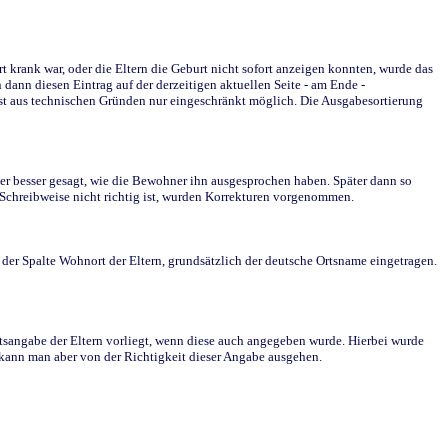
krank war, oder die Eltern die Geburt nicht sofort anzeigen konnten, wurde das
ann diesen Eintrag auf der derzeitigen aktuellen Seite - am Ende -
st aus technischen Gründen nur eingeschränkt möglich. Die Ausgabesortierung
r besser gesagt, wie die Bewohner ihn ausgesprochen haben. Später dann so
e Schreibweise nicht richtig ist, wurden Korrekturen vorgenommen.
r Spalte Wohnort der Eltern, grundsätzlich der deutsche Ortsname eingetragen.
rtsangabe der Eltern vorliegt, wenn diese auch angegeben wurde. Hierbei wurde
d kann man aber von der Richtigkeit dieser Angabe ausgehen.