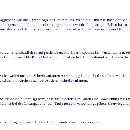
ggebend war die Chronologie des Taufdatums. Wenn ein Kind z.B. nach der Geburt 
rchenpersonal nicht unmittelbar vorgenommen wurde. In derartigen Fällen hat man d
raum davor und dahinter zu überprüfen. Eine exakte Suchabfrage nach dem Datum i
den offensichtlich so aufgeschrieben, wie die Amtsperson ihn verstanden hat, ode
n Dörfern war schließlich Dialekt. In den Fällen bei denen erkannt wurde, dass di
t, wobei mehrere Schreibvarianten Anwendung fanden. In dieser Liste wurde in de
n und den im Kirchenbuch verwendeten Schreibvarianten.
wurde deshalb vorausgesetzt, dass nur in derartigen Fällen eine Abweichung zur O
eshalb ist bei der Ortsangabe für den Taufpaten ein Vorbehalt gegeben. Überwiegen
weitere Angaben wie z. B. eine Heirat, wurden nicht übernommen.