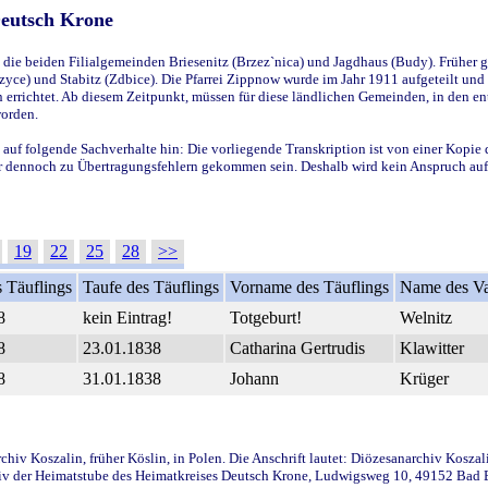
Deutsch Krone
ie beiden Filialgemeinden Briesenitz (Brzez`nica) und Jagdhaus (Budy). Früher g
yce) und Stabitz (Zdbice). Die Pfarrei Zippnow wurde im Jahr 1911 aufgeteilt und e
en errichtet. Ab diesem Zeitpunkt, müssen für diese ländlichen Gemeinden, in den
worden.
 auf folgende Sachverhalte hin: Die vorliegende Transkription ist von einer Kopie 
aber dennoch zu Übertragungsfehlern gekommen sein. Deshalb wird kein Anspruch auf 
19
22
25
28
>>
 Täuflings
Taufe des Täuflings
Vorname des Täuflings
Name des Va
8
kein Eintrag!
Totgeburt!
Welnitz
8
23.01.1838
Catharina Gertrudis
Klawitter
8
31.01.1838
Johann
Krüger
iv Koszalin, früher Köslin, in Polen. Die Anschrift lautet: Diözesanarchiv Koszal
v der Heimatstube des Heimatkreises Deutsch Krone, Ludwigsweg 10, 49152 Bad Ess