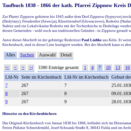
Taufbuch 1838 - 1866 der kath. Pfarrei Zippnow Kreis 
Zur Pfarrei Zippnow gehörten bis 1945 außer dem Dorf Zippnow (Sypnywo) noch d
(Dudylany), Freudenfier (Szwecja), Klawittersdorf (Glowaczewo), Rederitz (Nadarz
Stabitz und ein Lokalvikariat Rederitz mit der Tochterkirche in Doderlage wurd
diesen Gemeinden - wohl noch aus traditionellen Gründen - in Zippnow getauft 
Autor dieser Abschrift ist der gebürtige Rederitzer
Paul Lüdtke
aus Köln. Er weist
Kirchenbuch, sind in dieser Liste korrigiert worden. Bei der Abschrift kann es 
Alles
Suchen
Auswahl
Detail
|<
<
>
>|
3380 Einträge gesamt:
1
4
7
10
13
16
Lfd-Nr
Seite im Kirchenbuch
Lfd-Nr im Kirchenbuch
Geburt des
7
267
7
25.01.183
8
267
8
09.01.183
9
267
9
28.01.183
Hinweise zu den Kirchenbüchern
Das Original-Kirchenbuch von Januar 1838 bis 1866, befindet sich im Diözesanarch
Freien Prälatur Schneidemühl, Josef-Schwank-Straße 8, 36043 Fulda und im Archi