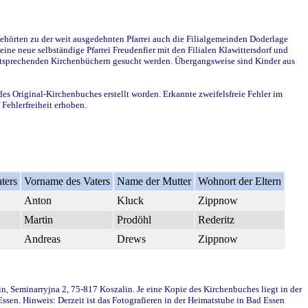
ehörten zu der weit ausgedehnten Pfarrei auch die Filialgemeinden Doderlage
ine neue selbständige Pfarrei Freudenfier mit den Filialen Klawittersdorf und
 entsprechenden Kirchenbüchern gesucht werden. Übergangsweise sind Kinder aus
des Original-Kirchenbuches erstellt worden. Erkannte zweifelsfreie Fehler im
Fehlerfreiheit erhoben.
ters
Vorname des Vaters
Name der Mutter
Wohnort der Eltern
Anton
Kluck
Zippnow
Martin
Prodöhl
Rederitz
Andreas
Drews
Zippnow
in, Seminarryjna 2, 75-817 Koszalin. Je eine Kopie des Kirchenbuches liegt in der
en. Hinweis: Derzeit ist das Fotografieren in der Heimatstube in Bad Essen