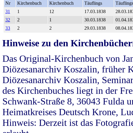
Nr
Kirchenbuch
Kirchenbuch
Täuflings
Täufling
31
1
12
17.03.1838
28.03.18
32
2
1
30.03.1838
01.04.18
33
2
2
29.03.1838
08.04.18
Hinweise zu den Kirchenbücher
Das Original-Kirchenbuch von Jan
Diözesanarchiv Koszalin, früher Kö
Diözesanarchiv Koszalin, Seminar
des Kirchenbuches liegt in der Fr
Schwank-Straße 8, 36043 Fulda u
Heimatkreises Deutsch Krone, Lu
Hinweis: Derzeit ist das Fotograf