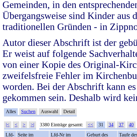
Gemeinden, in den entsprechende
Übergangsweise sind Kinder aus 
traditionellen Gründen - in Zippn
Autor dieser Abschrift ist der geb
Er weist auf folgende Sachverhalte
von einer Kopie des Original-Kirc
zweifelsfreie Fehler im Kirchenbuc
worden. Bei der Abschrift kann e
gekommen sein. Deshalb wird kein
Alles
Suchen
Auswahl
Detail
|<
<
>
>|
3380 Einträge gesamt:
<<
31
34
37
40
Lfd-
Seite im
Lfd-Nr im
Geburt des
Taufe de