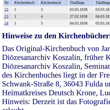
Nr
Kirchenbuch
Kirchenbuch
Täuflings
Täufling
22
1
3
03.03.1838
03.03.18
23
1
4
27.02.1838
04.03.18
24
1
5
04.03.1838
05.03.18
Hinweise zu den Kirchenbücher
Das Original-Kirchenbuch von Jan
Diözesanarchiv Koszalin, früher Kö
Diözesanarchiv Koszalin, Seminar
des Kirchenbuches liegt in der Fr
Schwank-Straße 8, 36043 Fulda u
Heimatkreises Deutsch Krone, Lu
Hinweis: Derzeit ist das Fotograf