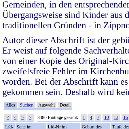
Gemeinden, in den entsprechende
Übergangsweise sind Kinder aus 
traditionellen Gründen - in Zippn
Autor dieser Abschrift ist der geb
Er weist auf folgende Sachverhalte
von einer Kopie des Original-Kirc
zweifelsfreie Fehler im Kirchenbuc
worden. Bei der Abschrift kann e
gekommen sein. Deshalb wird kein
Alles
Suchen
Auswahl
Detail
|<
<
>
>|
3380 Einträge gesamt:
1
4
7
10
13
16
Lfd-
Seite im
Lfd-Nr im
Geburt des
Taufe de