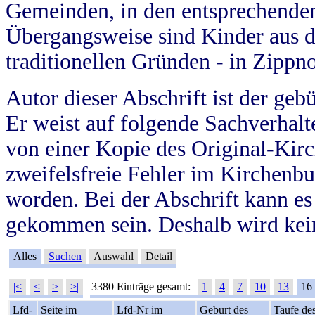
Gemeinden, in den entsprechende
Übergangsweise sind Kinder aus 
traditionellen Gründen - in Zippn
Autor dieser Abschrift ist der geb
Er weist auf folgende Sachverhalte
von einer Kopie des Original-Kirc
zweifelsfreie Fehler im Kirchenbuc
worden. Bei der Abschrift kann e
gekommen sein. Deshalb wird kein
Alles
Suchen
Auswahl
Detail
|<
<
>
>|
3380 Einträge gesamt:
1
4
7
10
13
16
Lfd-
Seite im
Lfd-Nr im
Geburt des
Taufe de