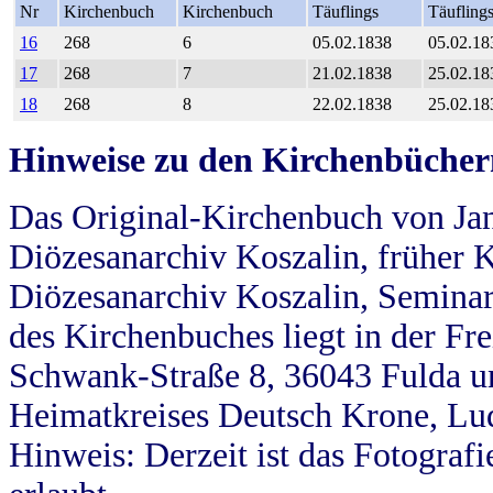
Nr
Kirchenbuch
Kirchenbuch
Täuflings
Täufling
16
268
6
05.02.1838
05.02.18
17
268
7
21.02.1838
25.02.18
18
268
8
22.02.1838
25.02.18
Hinweise zu den Kirchenbücher
Das Original-Kirchenbuch von Jan
Diözesanarchiv Koszalin, früher Kö
Diözesanarchiv Koszalin, Seminar
des Kirchenbuches liegt in der Fr
Schwank-Straße 8, 36043 Fulda u
Heimatkreises Deutsch Krone, Lu
Hinweis: Derzeit ist das Fotograf