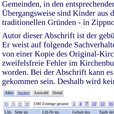
Gemeinden, in den entsprechende
Übergangsweise sind Kinder aus 
traditionellen Gründen - in Zippn
Autor dieser Abschrift ist der geb
Er weist auf folgende Sachverhalte
von einer Kopie des Original-Kirc
zweifelsfreie Fehler im Kirchenbuc
worden. Bei der Abschrift kann e
gekommen sein. Deshalb wird kein
Alles
Suchen
Auswahl
Detail
|<
<
>
>|
3380 Einträge gesamt:
1
4
7
10
13
16
Lfd-
Seite im
Lfd-Nr im
Geburt des
Taufe de