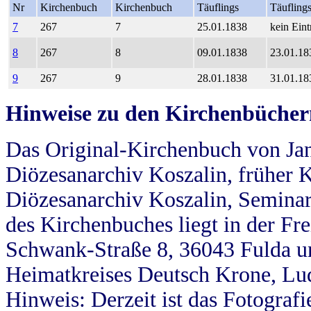
Nr
Kirchenbuch
Kirchenbuch
Täuflings
Täufling
7
267
7
25.01.1838
kein Eint
8
267
8
09.01.1838
23.01.18
9
267
9
28.01.1838
31.01.18
Hinweise zu den Kirchenbücher
Das Original-Kirchenbuch von Jan
Diözesanarchiv Koszalin, früher Kö
Diözesanarchiv Koszalin, Seminar
des Kirchenbuches liegt in der Fr
Schwank-Straße 8, 36043 Fulda u
Heimatkreises Deutsch Krone, Lu
Hinweis: Derzeit ist das Fotograf