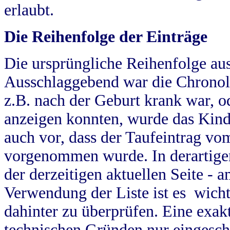
erlaubt.
Die Reihenfolge der Einträge
Die ursprüngliche Reihenfolge au
Ausschlaggebend war die Chronol
z.B. nach der Geburt krank war, od
anzeigen konnten, wurde das Kind
auch vor, dass der Taufeintrag vo
vorgenommen wurde. In derartigen
der derzeitigen aktuellen Seite -
Verwendung der Liste ist es wich
dahinter zu überprüfen. Eine exa
technischen Gründen nur eingesch