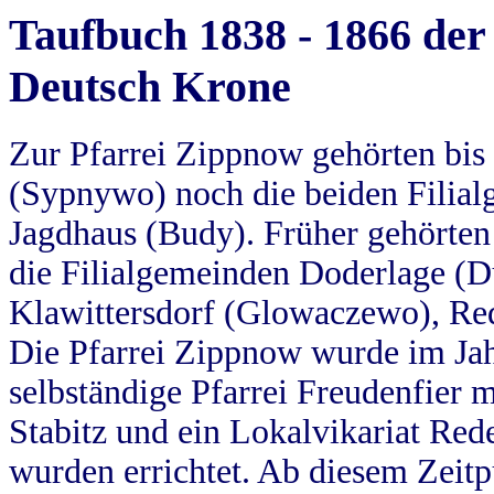
Taufbuch 1838 - 1866 der
Deutsch Krone
Zur Pfarrei Zippnow gehörten bi
(Sypnywo) noch die beiden Filial
Jagdhaus (Budy). Früher gehörten 
die Filialgemeinden Doderlage (D
Klawittersdorf (Glowaczewo), Red
Die Pfarrei Zippnow wurde im Jah
selbständige Pfarrei Freudenfier m
Stabitz und ein Lokalvikariat Red
wurden errichtet. Ab diesem Zeitp